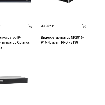
₽
43 952 ₽
гистратор IP-
Видеорегистратор NR2816-
гистратор Optimus
P16 Novicam PRO v.3138
62