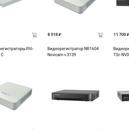
8 918 ₽
11 700 
регистраторы RVi-
Видеорегистратор NR1604
Видеор
1C
Novicam v.3139
TSr-NV