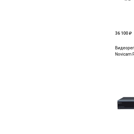
36 100 ₽
Видеорег
Novicam 