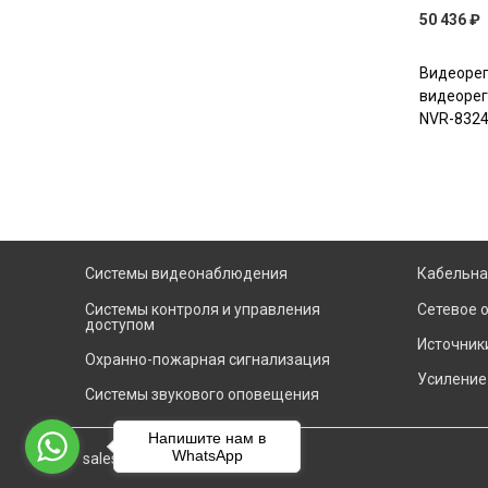
50 436 ₽
Видеорег
видеорег
NVR-832
Системы видеонаблюдения
Кабельна
Системы контроля и управления
Сетевое 
доступом
Источник
Охранно-пожарная сигнализация
Усиление
Системы звукового оповещения
Напишите нам в
WhatsApp
sales@evisb.ru