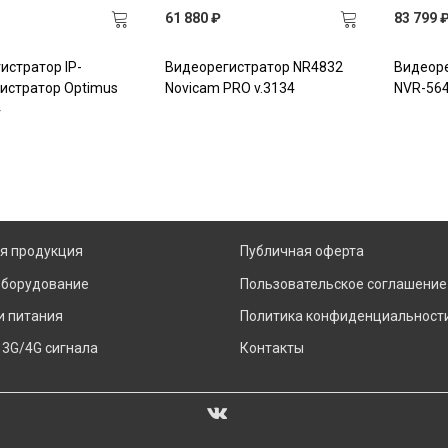
61 880 ₽
83 799 
истратор IP-
Видеорегистратор NR4832
Видеоре
истратор Optimus
Novicam PRO v.3134
NVR-564
4
я продукция
Публичная оферта
оборудование
Пользовательское соглашение
и питания
Политика конфиденциальност
 3G/4G сигнала
Контакты