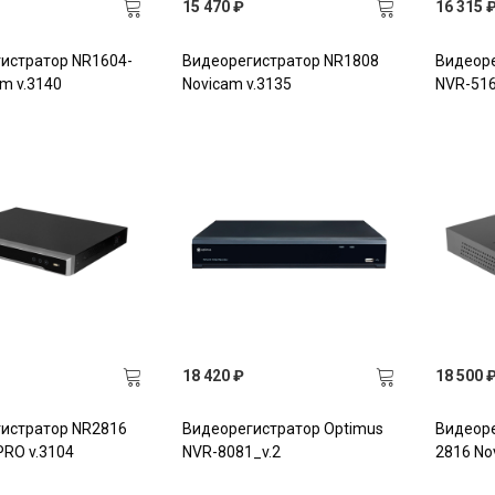
15 470 ₽
16 315 
истратор NR1604-
Видеорегистратор NR1808
Видеоре
m v.3140
Novicam v.3135
NVR-516
18 420 ₽
18 500 
истратор NR2816
Видеорегистратор Optimus
Видеор
PRO v.3104
NVR-8081_v.2
2816 No