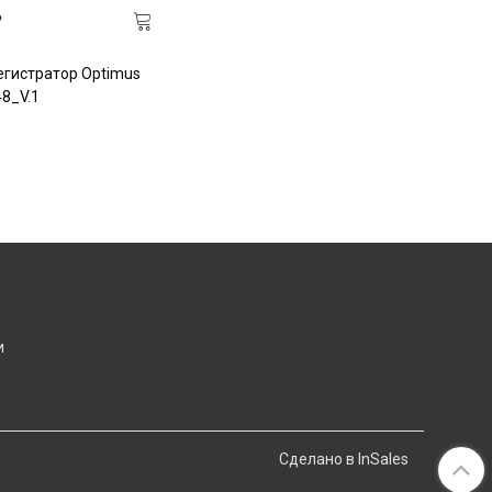
₽
гистратор Optimus
8_V.1
и
Сделано в InSales