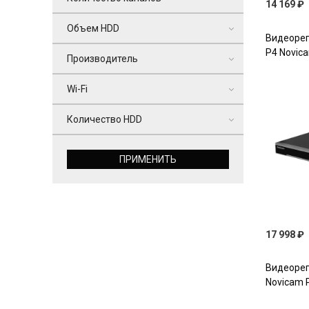
14 169 ₽
Объем HDD
Видеорег
P4 Novica
Производитель
Wi-Fi
Количество HDD
ПРИМЕНИТЬ
17 998 ₽
Видеорег
Novicam 