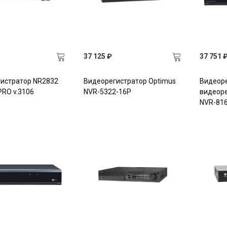
37 125 ₽
37 751 
истратор NR2832
Видеорегистратор Optimus
Видеоре
PRO v.3106
NVR-5322-16P
видеоре
NVR-81