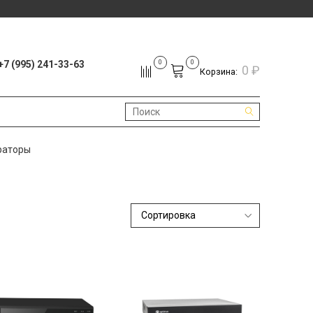
+7 (995) 241-33-63
0
0
0 ₽
Корзина:
раторы