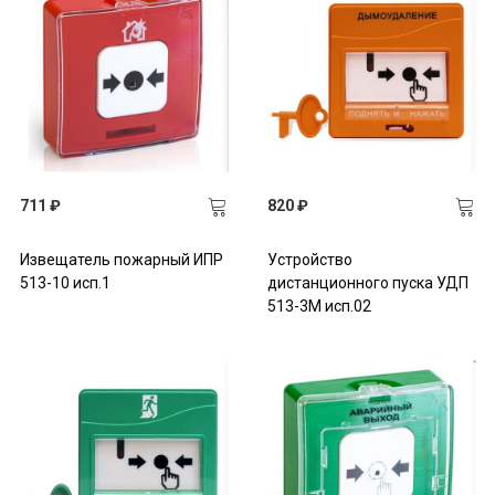
711 ₽
820 ₽
Извещатель пожарный ИПР
Устройство
513-10 исп.1
дистанционного пуска УДП
513-3М исп.02