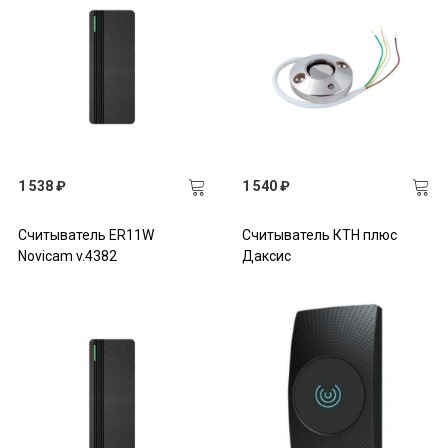
1 538 ₽
1 540 ₽
Считыватель ER11W
Считыватель КТН плюс
Novicam v.4382
Даксис