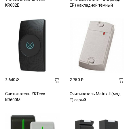
KR602E
EP) накладной тёмный
2 640 ₽
2 750 ₽
Считыватель ZKTeco
Считыватель Matrix-II (мод.
KR600M
Е) серый