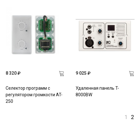
8 320 ₽
9 025 ₽
Селектор программ с
Удаленная панель T-
регулятором громкости AT-
8000BW
250
1
2