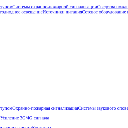
ступом
Системы охранно-пожарной сигнализации
Средства пожа
тодиодное освещение
Источники питания
Сетевое оборудование 
ступом
Охранно-пожарная сигнализация
Системы звукового опов
я
Усиление 3G/4G сигнала
иденциальности
Контакты