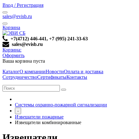
Вход / Регистрация
sales@evisb.ru
Корзина
+7(4712) 446-441, +7 (995) 241-33-63
sales@evisb.ru
Корзина:
Оформить
Ваша корзина пуста
Каталог
О компании
Новости
Оплата и доставка
Сотрудничество
Сертификаты
Контакты
Системы охранно-пожарной сигнализации
-
Извещатели пожарные
Извещатели комбинированные
Извещатели