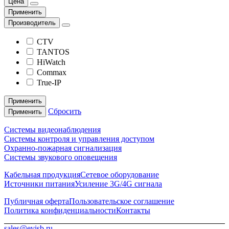
Цена
Применить
Производитель
CTV
TANTOS
HiWatch
Commax
True-IP
Применить
Сбросить
Применить
Системы видеонаблюдения
Системы контроля и управления доступом
Охранно-пожарная сигнализация
Системы звукового оповещения
Кабельная продукция
Сетевое оборудование
Источники питания
Усиление 3G/4G сигнала
Публичная оферта
Пользовательское соглашение
Политика конфиденциальности
Контакты
sales@evisb.ru