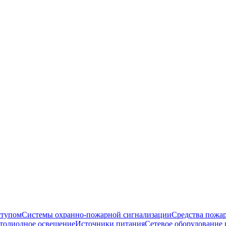
ступом
Системы охранно-пожарной сигнализации
Средства пожа
тодиодное освещение
Источники питания
Сетевое оборудование 