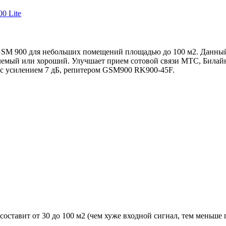
 GSM 900 для небольших помещений площадью до 100 м2. Данный
иемлемый или хороший. Улучшает прием сотовой связи МТС, Бил
 с усилением 7 дБ, репитером GSM900 RK900-45F.
составит от 30 до 100 м2 (чем хуже входной сигнал, тем меньше