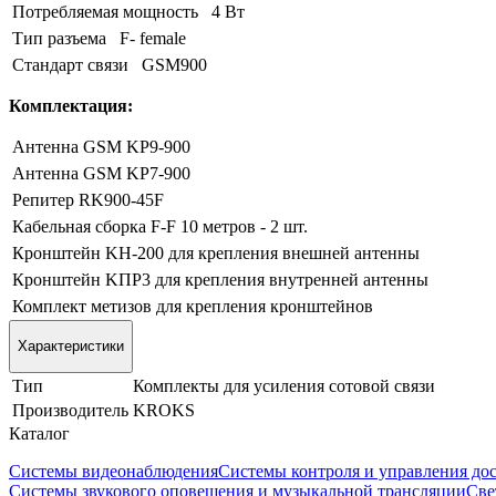
Потребляемая мощность
4 Вт
Тип разъема
F- female
Стандарт связи
GSM900
Комплектация:
Антенна GSM KP9-900
Антенна GSM KP7-900
Репитер RK900-45F
Кабельная сборка F-F 10 метров - 2 шт.
Кронштейн KH-200 для крепления внешней антенны
Кронштейн KПР3 для крепления внутренней антенны
Комплект метизов для крепления кронштейнов
Характеристики
Тип
Комплекты для усиления сотовой связи
Производитель
KROKS
Каталог
Системы видеонаблюдения
Системы контроля и управления до
Системы звукового оповещения и музыкальной трансляции
Све