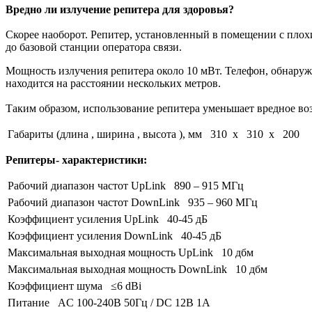
Вредно ли излучение репитера для здоровья?
Скорее наоборот. Репитер, установленный в помещении с плох
до базовой станции оператора связи.
Мощность излучения репитера около 10 мВт. Телефон, обнаружи
находится на расстоянии нескольких метров.
Таким образом, использование репитера уменьшает вредное воз
Габариты (длина , ширина , высота ), мм
310 x 310 x 200
Репитеры- характеристики:
Рабочий диапазон частот UpLink
890 – 915 МГц
Рабочий диапазон частот DownLink
935 – 960 МГц
Коэффициент усиления UpLink
40-45 дБ
Коэффициент усиления DownLink
40-45 дБ
Максимальная выходная мощность UpLink
10 дбм
Максимальная выходная мощность DownLink
10 дбм
Коэффициент шума
≤6 dBi
Питание
AC 100-240В 50Гц / DC 12В 1А