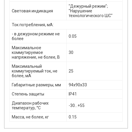
"Дежурный режим";
Световая индикация
"Нарушение
технологического ШС"
Ток потребления, мА:
- в дежурном режиме не
0.05
более
Максимальное
коммутируемое
30
напряжение, не более, В
Максимальный
коммутируемый ток, не
25
более, мА
Габаритные размеры, мм
94х90х33
Степень защиты
IP41
Диапазон рабочих
-30…+55
температур, °С
Масса, не более, кг
0.15