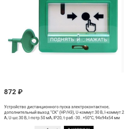
872 ₽
Устройство дистанционного пуска электроконтактное;
дополнительный выход "СК" (НР/НЗ), U-коммут.30 В, I-коммут.2
А; U-шс.30 В, I-потр.50 мА; IP20, t-раб.-30...+50°С, 94х94х54 мм