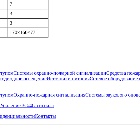
7
3
3
170×160×77
ступом
Системы охранно-пожарной сигнализации
Средства пожа
тодиодное освещение
Источники питания
Сетевое оборудование 
ступом
Охранно-пожарная сигнализация
Системы звукового опов
я
Усиление 3G/4G сигнала
иденциальности
Контакты