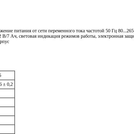
ние питания от сети переменного тока частотой 50 Гц 80...265 
В/7 Ач, световая индикация режимов работы, электронная защит
орпус
5
6 ± 0,2