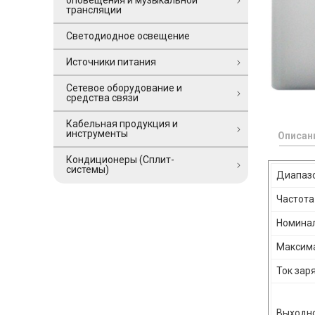
оповещения и музыкальной
трансляции
Светодиодное освещение
Источники питания
Сетевое оборудование и
средства связи
Кабельная продукция и
инструменты
Описан
Кондиционеры (Сплит-
системы)
Диапазо
Частота
Номинал
Максима
Ток зар
Выходно