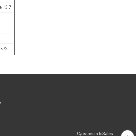
е 13.7
9×72
и
Сделано в InSales