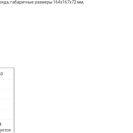
зряда, габаритные размеры 164х167х72 мм,
50
14
уется