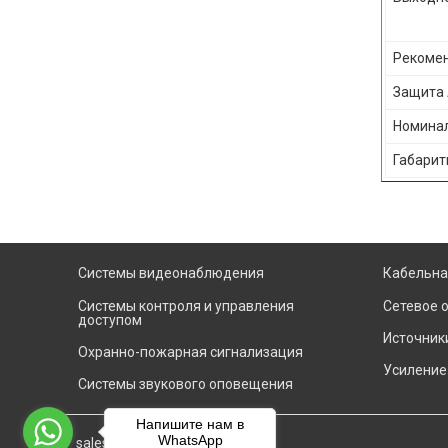
Рекомен
Защита 
Номинал
Габарит
Системы видеонаблюдения
Кабельна
Системы контроля и управления
Сетевое 
доступом
Источник
Охранно-пожарная сигнализация
Усиление
Системы звукового оповещения
Напишите нам в
WhatsApp
sales@evisb.ru