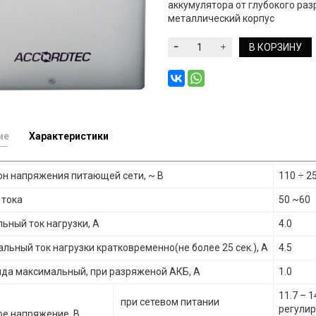
аккумулятора от глубокого ра
металлический корпус
В КОРЗИНУ
ие
Характеристики
н напряжения питающей сети, ~ В
110 ÷ 2
 тока
50 ~60
ьный ток нагрузки, А
4.0
льный ток нагрузки кратковременно(не более 25 сек.), А
4.5
яда максимальный, при разряженой АКБ, А
1.0
11.7 – 
при сетевом питании
регулир
е напряжение, В