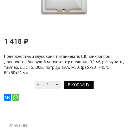
1 418 ₽
Поверхностный звуковой с питанием по ШС, микропроц.,
дальность обнаруж. 6 м, min контр.площадь 0,1 м², рег.чувств.,
тампер, Uшс.15…30В, Iпотр.до 1мА, IP30, tраб.-20...+45°С.
80х80х31 мм
В КОРЗИНУ
Описание