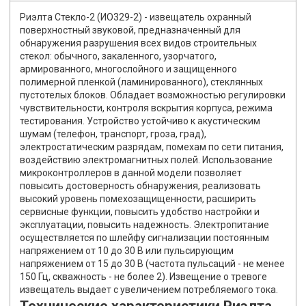
Риэлта Стекло-2 (ИО329-2) - извещатель охранный
поверхностный звуковой, предназначенный для
обнаружения разрушения всех видов строительных
стекол: обычного, закаленного, узорчатого,
армированного, многослойного и защищенного
полимерной пленкой (ламинированного), стеклянных
пустотелых блоков. Обладает возможностью регулировки
чувствительности, контроля вскрытия корпуса, режима
тестирования. Устройство устойчиво к акустическим
шумам (телефон, транспорт, гроза, град),
электростатическим разрядам, помехам по сети питания,
воздействию электромагнитных полей. Использование
микроконтроллеров в данной модели позволяет
повысить достоверность обнаружения, реализовать
высокий уровень помехозащищенности, расширить
сервисные функции, повысить удобство настройки и
эксплуатации, повысить надежность. Электропитание
осуществляется по шлейфу сигнализации постоянным
напряжением от 10 до 30 В или пульсирующим
напряжением от 15 до 30 В (частота пульсаций - не менее
150 Гц, скважность - не более 2). Извещение о тревоге
извещатель выдает с увеличением потребляемого тока.