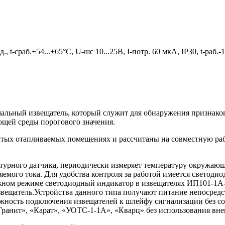
t-сраб.+54...+65°С, U-шс 10...25В, I-потр. 60 мкА, IP30, t-раб.
льный извещатель, который служит для обнаружения признаков
щей среды порогового значения.
рытых отапливаемых помещениях и рассчитаны на совместную р
турного датчика, периодически измеряет температуру окружающ
емого тока. Для удобства контроля за работой имеется светоди
вожном режиме светодиодный индикатор в извещателях ИП101-1А
звещатель.Устройства данного типа получают питание непосредс
жность подключения извещателей к шлейфу сигнализации без со
анит», «Карат», «УОТС-1-1А», «Кварц» без использования вне