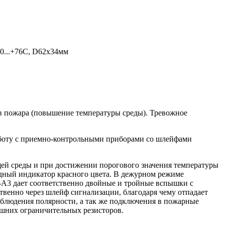
-10...+76С, D62х34мм
 пожара (повышение температуры среды). Тревожное
аботу с приемно-контрольными приборами со шлейфами
ей среды и при достижении порогового значения температуры
одный индикатор красного цвета. В дежурном режиме
-А3 дает соответственно двойные и тройные вспышки с
твенно через шлейф сигнализации, благодаря чему отпадает
блюдения полярности, а так же подключения в пожарные
шних ограничительных резисторов.