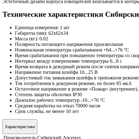
Эстетичный дизайн корпуса извещателей вписывается в интер
Технические характеристики Сибирски
Единица измерения: 1 шт
Габариты (мм): 62x62x34
Масса (кг): 0.02
Полярность питающего напряжения произвольная
Номинальная температура срабатывания +64...+76 °С
Время срабатывания при повышении температуры со скор
Интервал между измерениями температуры 6...8 с
Время возврата в дежурный режим после снятия напряжен
Напряжение питания шлейфа 10...25 В
Допустимый ток замыкания шлейфа в тревожном режиме,
Ток потребления в дежурном режиме, не более 85 мкА
Остаточное напряжение в режиме «Пожар» (внутреннее), 
Cтепень защиты оболочки IP30
Диапазон рабочих температур -10...+76 °С
Средняя наработка на отказ 70000 часов
Срок службы, не менее 10 лет
Характеристики
Производитель
Сибирский Арсенал