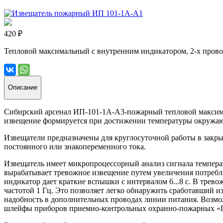
420 ₽
Тепловой максимальный с внутренним индикатором, 2-х провод., 
Описание
Сибирский арсенал ИП-101-1А-А3-пожарный тепловой максима
извещение формируется при достижении температуры окружаю
Извещатели предназначены для круглосуточной работы в зак
постоянного или знакопеременного тока.
Извещатель имеет микропроцессорный анализ сигнала темпера
вырабатывает тревожное извещение путем увеличения потребля
индикатор дает краткие вспышки с интервалом 6...8 с. В тре
частотой 1 Гц. Это позволяет легко обнаружить сработавший и
надобность в дополнительных проводах линии питания. Возмо
шлейфы приборов приемно-контрольных охранно-пожарных «Гр