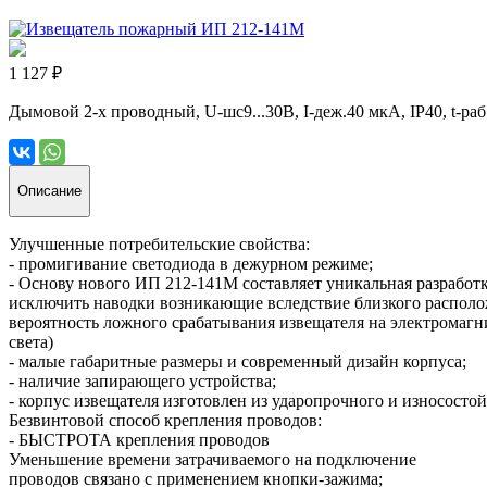
1 127 ₽
Дымовой 2-х проводный, U-шс9...30В, I-деж.40 мкА, IP40, t-р
Описание
Улучшенные потребительские свойства:
- промигивание светодиода в дежурном режиме;
- Основу нового ИП 212-141М составляет уникальная разрабо
исключить наводки возникающие вследствие близкого располо
вероятность ложного срабатывания извещателя на электромаг
света)
- малые габаритные размеры и современный дизайн корпуса;
- наличие запирающего устройства;
- корпус извещателя изготовлен из ударопрочного и износосто
Безвинтовой способ крепления проводов:
- БЫСТРОТА крепления проводов
Уменьшение времени затрачиваемого на подключение
проводов связано с применением кнопки-зажима;