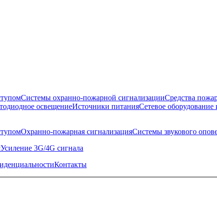
ступом
Системы охранно-пожарной сигнализации
Средства пожа
тодиодное освещение
Источники питания
Сетевое оборудование 
ступом
Охранно-пожарная сигнализация
Системы звукового опов
я
Усиление 3G/4G сигнала
иденциальности
Контакты