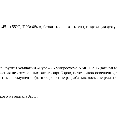
аб.-45...+55°С, D93х46мм, безвинтовые контакты, индикация деж
тка Группы компаний «Рубеж» - микросхема ASIC R2. В данной 
жения незаземленных электроприборов, источников освещения, 
нитные возмущения (данное решение разрабатывалось специальн
йкого материала АБС;