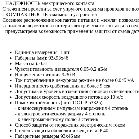
- НАДЕЖНОСТЬ электрического контакта
С течением времени за счет упругого поджима проводов не во
- КОМПАКТНОСТЬ зажимного устройства
Соседнее расположение контактов питания и «земля» позволяе
- снижение вероятности потери электрического контакта в со
- предусмотрена возможность применения защиты от съема дат
Единица измерения: 1 шт
Габариты (мм): 93x93x46
Масса (кг): 0.21
Чувствительность извещателя 0,05-0,2 дБ/м
Напряжение питания 9-30 В
Ток потребления в дежурном режиме не более 0,045 мА
Инерционность срабатывания не более 9 сек
Допустимый уровень воздействия фоновой освещенности
Допустимая скорость воздушного потока до 10 м/с
Помехоустойчивость ( по ГОСТ Р 53325):
- к наносекундным импульсам напряжения 4 степень
- к электростатическому разряду 4 степень
- к электромагнитному полю 3 степень
Способ защиты от поражения электрическим током
Степень защиты оболочки извещателя IP 40
Габаритные размеры 93х46 мм