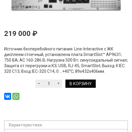
219 000 ₽
Источник бесперебойного питания Line-Interactive с ЖК
дисплеем стоечный, установлена плата SmartSlot™ AP9631;
750 ВА; АС 160-286 В; Нагрузка 500 Вт; cинусоидальный сигнал;
Защита от перегрузки и КЗ; USB, RJ-45, SmartSlot; Выход 4 IEC
320 C13; Вход IEC-320 C14; 0 ...+40°С; 89х432х406мм.
В КОРЗИНУ
Характеристики