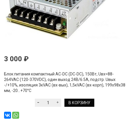
3 000 ₽
Блок питания компактный AC-DC (DC-DC), 150Вт, Uвх=88-
264VAC (120-370VDC), один выход 24В/6.5А, подстр. Uвых
-/+10%, изоляция 3кVAC (вх-вых), 1,5кVAC (вх-корп), 199х98х38
мм, -20...+70°С
В КОРЗИНУ