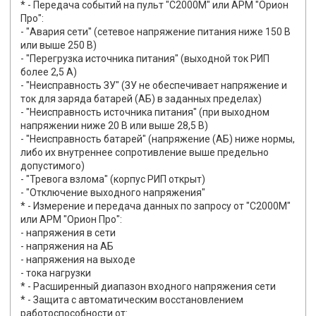
* - Передача событий на пульт "С2000М" или АРМ "Орион
Про":
- "Авария сети" (сетевое напряжение питания ниже 150 В
или выше 250 В)
- "Перегрузка источника питания" (выходной ток РИП
более 2,5 А)
- "Неисправность ЗУ" (ЗУ не обеспечивает напряжение и
ток для заряда батарей (АБ) в заданных пределах)
- "Неисправность источника питания" (при выходном
напряжении ниже 20 В или выше 28,5 В)
- "Неисправность батарей" (напряжение (АБ) ниже нормы,
либо их внутреннее сопротивление выше предельно
допустимого)
- "Тревога взлома" (корпус РИП открыт)
- "Отключение выходного напряжения"
* - Измерение и передача данных по запросу от "С2000М"
или АРМ "Орион Про":
- напряжения в сети
- напряжения на АБ
- напряжения на выходе
- тока нагрузки
* - Расширенный диапазон входного напряжения сети
* - Защита с автоматическим восстановлением
работоспособности от: