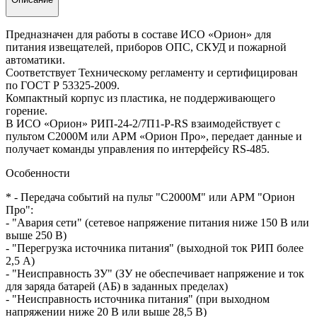
Предназначен для работы в составе ИСО «Орион» для
питания извещателей, приборов ОПС, СКУД и пожарной
автоматики.
Соответствует Техническому регламенту и сертифицирован
по ГОСТ Р 53325-2009.
Компактный корпус из пластика, не поддерживающего
горение.
В ИСО «Орион» РИП-24-2/7П1-Р-RS взаимодействует с
пультом С2000M или АРМ «Орион Про», передает данные и
получает команды управления по интерфейсу RS-485.
Особенности
* - Передача событий на пульт "С2000М" или АРМ "Орион
Про":
- "Авария сети" (сетевое напряжение питания ниже 150 В или
выше 250 В)
- "Перегрузка источника питания" (выходной ток РИП более
2,5 А)
- "Неисправность ЗУ" (ЗУ не обеспечивает напряжение и ток
для заряда батарей (АБ) в заданных пределах)
- "Неисправность источника питания" (при выходном
напряжении ниже 20 В или выше 28,5 В)