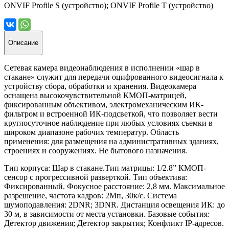
ONVIF Profile S (устройство); ONVIF Profile T (устройство)
Описание
Сетевая камера видеонаблюдения в исполнении «шар в
стакане» служит для передачи оцифрованного видеосигнала к
устройству сбора, обработки и хранения. Видеокамера
оснащена высокочувствительной КМОП-матрицей,
фиксированным объективом, электромеханическим ИК-
фильтром и встроенной ИК-подсветкой, что позволяет вести
круглосуточное наблюдение при любых условиях съемки в
широком диапазоне рабочих температур. Область
применения: для размещения на административных зданиях,
строениях и сооружениях. Не бытового назначения.
Тип корпуса: Шар в стакане.Тип матрицы: 1/2.8” КМОП-
сенсор с прогрессивной разверткой. Тип объектива:
Фиксированный. Фокусное расстояние: 2,8 мм. Максимальное
разрешение, частота кадров: 2Мп, 30к/с. Система
шумоподавления: 2DNR; 3DNR. Дистанция освещения ИК: до
30 м, в зависимости от места установки. Базовые события:
Детектор движения; Детектор закрытия; Конфликт IP-адресов.