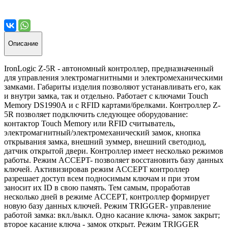
Описание
IronLogic Z-5R - автономный контроллер, предназначенный
для управления электромагнитными и электромеханическими
замками. Габариты изделия позволяют устанавливать его, как
и внутри замка, так и отдельно. Работает с ключами Touch
Memory DS1990А и с RFID картами/брелками. Контроллер Z-
5R позволяет подключить следующее оборудование:
контактор Touch Memory или RFID считыватель,
электромагнитный/электромеханический замок, кнопка
открывания замка, внешний зуммер, внешний светодиод,
датчик открытой двери. Контроллер имеет несколько режимов
работы. Режим ACCEPT- позволяет восстановить базу данных
ключей. Активизировав режим ACCEPT контроллер
разрешает доступ всем подносимым ключам и при этом
заносит их ID в свою память. Тем самым, проработав
несколько дней в режиме ACCEPT, контроллер формирует
новую базу данных ключей. Режим TRIGGER- управление
работой замка: вкл./выкл. Одно касание ключа- замок закрыт;
второе касание ключа - замок открыт. Режим TRIGGER