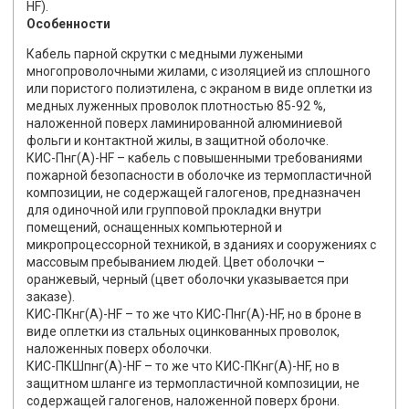
HF).
Особенности
Кабель парной скрутки с медными лужеными
многопроволочными жилами, с изоляцией из сплошного
или пористого полиэтилена, с экраном в виде оплетки из
медных луженных проволок плотностью 85-92 %,
наложенной поверх ламинированной алюминиевой
фольги и контактной жилы, в защитной оболочке.
КИС-Пнг(А)-HF – кабель с повышенными требованиями
пожарной безопасности в оболочке из термопластичной
композиции, не содержащей галогенов, предназначен
для одиночной или групповой прокладки внутри
помещений, оснащенных компьютерной и
микропроцессорной техникой, в зданиях и сооружениях с
массовым пребыванием людей. Цвет оболочки –
оранжевый, черный (цвет оболочки указывается при
заказе).
КИС-ПКнг(А)-HF – то же что КИС-Пнг(А)-HF, но в броне в
виде оплетки из стальных оцинкованных проволок,
наложенных поверх оболочки.
КИС-ПКШпнг(А)-HF – то же что КИС-ПКнг(А)-HF, но в
защитном шланге из термопластичной композиции, не
содержащей галогенов, наложенной поверх брони.