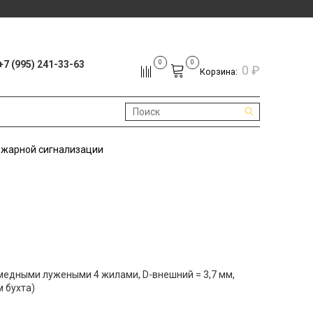
+7 (995) 241-33-63
0
0
0 ₽
Корзина:
ожарной сигнализации
едными лужеными 4 жилами, D-внешний = 3,7 мм,
м бухта)