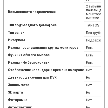
2 вызывных
панели, до 4
Возможности подключения
мониторов в
системе
Тип подъездного домофона
TANTOS
Тип связи
Без трубки
Интерком
Поддерживае
Режим прослушивания других мониторов
Есть
Функция общего вызова
Есть
Режим <Не беспокоить>
Есть
Отображение календаря и времени на экране
Нет
Детектор движения для DVR
Нет
Запись фото
Нет
SD карта
Нет
Фоторамка
Нет
Автоответчик
Нет