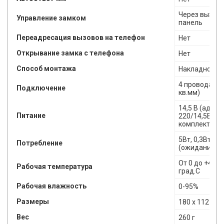
Через вызыв
Управление замком
панель
Переадресация вызовов на телефон
Нет
Открывание замка с телефона
Нет
Способ монтажа
Накладной
4 провода (4х
Подключение
кв.мм)
14,5 В (адапт
Питание
220/14,5В в
комплекте)
5Вт, 0,3Вт
Потребление
(ожидание)
От 0 до +40
Рабочая температура
град.С
Рабочая влажность
0-95%
Размеры
180 х 112 х 1
Вес
260 г