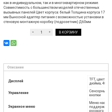
как в индивидуальном, так и в многоквартирном режиме.
Совместимость с большинством моделей отечественных
вызывных панелей Цвет корпуса: белый Толщина корпуса 17
мм Выносной адаптер питания с возможностью установки в
стеновую монтажную коробку (подрозетник) Д60мм
В КОРЗИНУ
Описание
TFT, цветной,
Дисплей
дюйма, 480x
Сенсорные
Управление
кнопки
Меню настрое
Экранное меню
поддержкой
русского язы