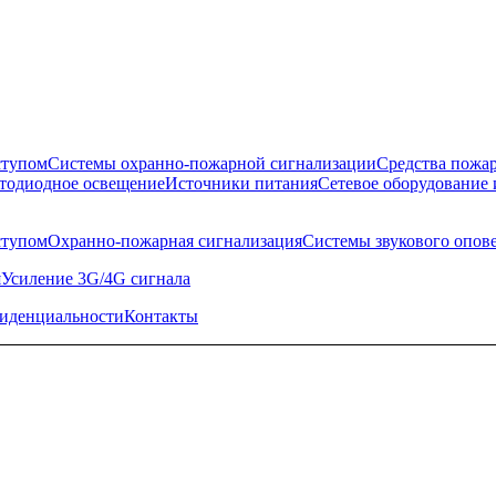
ступом
Системы охранно-пожарной сигнализации
Средства пожа
тодиодное освещение
Источники питания
Сетевое оборудование 
ступом
Охранно-пожарная сигнализация
Системы звукового опов
я
Усиление 3G/4G сигнала
иденциальности
Контакты