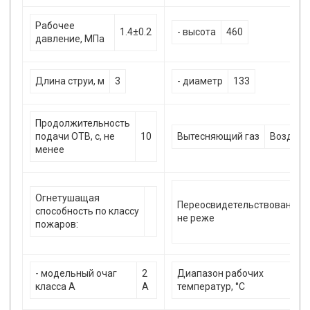
Рабочее
1.4±0.2
- высота
460
давление, МПа
Длина струи, м
3
- диаметр
133
Продолжительность
подачи ОТВ, с, не
10
Вытесняющий газ
Воздух
менее
Огнетушащая
Переосвидетельствование
способность по классу
не реже
пожаров:
- модельный очаг
2
Диапазон рабочих
-
класса А
А
температур, °С
+