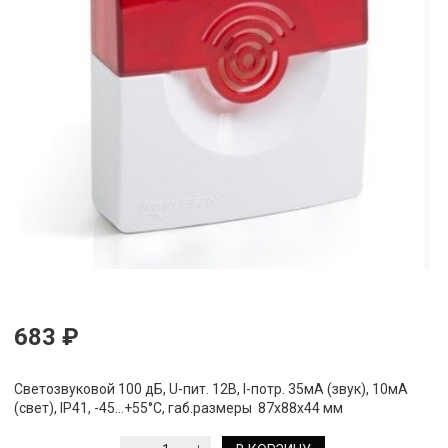
683 ₽
Светозвуковой 100 дБ, U-пит. 12В, I-потр. 35мА (звук), 10мА
(свет), IP41, -45...+55°С, габ.размеры 87х88х44 мм