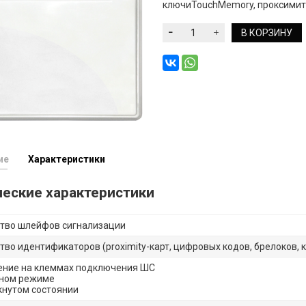
ключиTouchMemory, проксимити
В КОРЗИНУ
ие
Характеристики
ческие характеристики
тво шлейфов сигнализации
тво идентификаторов (proximity-карт, цифровых кодов, брелоков, 
ние на клеммах подключения ШС
ном режиме
кнутом состоянии