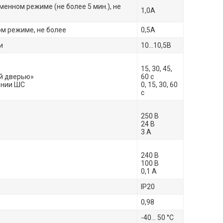
менном режиме (не более 5 мин.), не
1,0А
ом режиме, не более
0,5А
и
10…10,5В
15, 30, 45,
ой дверью»
60 с
ении ШС
0, 15, 30, 60
с
250 В
24 В
3 А
240 В
100 В
0,1 А
IP20
0,98
-40… 50 °С