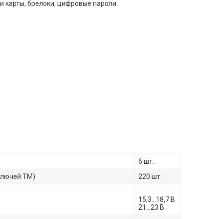
 карты, брелоки, цифровые пароли.
6 шт.
ключей ТМ)
220 шт.
15,3…18,7 В
21…23 В