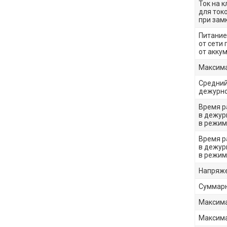
Ток на 
для ток
при зам
Питание
от сети 
от акку
Максима
Средний
дежурно
Время р
в дежур
в режим
Время р
в дежур
в режим
Напряже
Суммарн
Максима
Максима