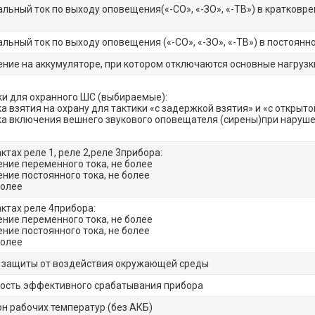
льный ток по выходу оповещения(«-СО», «-ЗО», «-ТВ») в кратковре
льный ток по выходу оповещения («-СО», «-ЗО», «-ТВ») в постоянн
ние на аккумуляторе, при котором отключаются основные нагрузк
и для охранного ШС (выбираемые):
а взятия на охрану для тактики «с задержкой взятия» и «с открыт
а включения вешнего звукового оповещателя (сирены)при наруш
ктах реле 1, реле 2,реле 3прибора:
ние переменного тока, не более
ние постоянного тока, не более
более
актах реле 4прибора:
ние переменного тока, не более
ние постоянного тока, не более
более
 защиты от воздействия окружающей среды
ость эффективного срабатывания прибора
н рабочих температур (без АКБ)