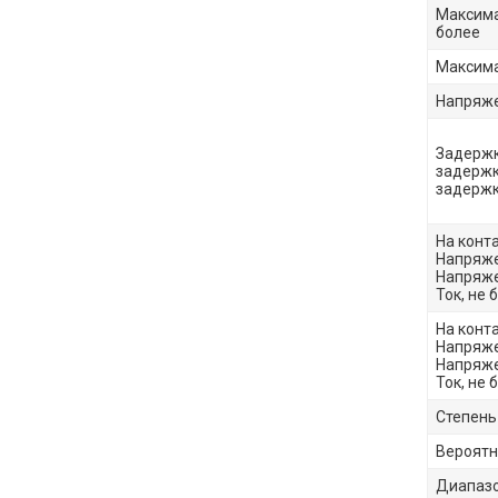
Максима
более
Максима
Напряже
Задержк
задержк
задержк
На конта
Напряже
Напряже
Ток, не 
На конт
Напряже
Напряже
Ток, не 
Степень
Вероятн
Диапазо