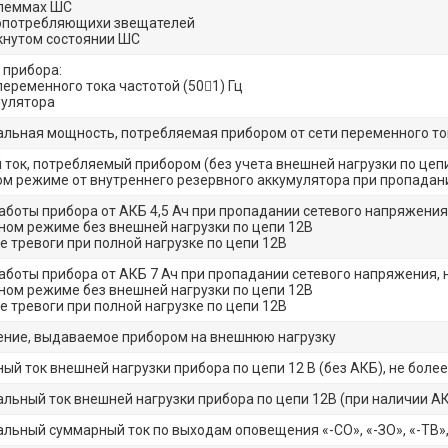
клеммах ШС
опотребляющихи звещателей
кнутом состоянии ШС
 прибора:
переменного тока частотой (501) Гц
мулятора
льная мощность, потребляемая прибором от сети переменного ток
 ток, потребляемый прибором (без учета внешней нагрузки по цеп
м режиме от внутреннего резервного аккумулятора при пропадани
аботы прибора от АКБ 4,5 Ач при пропадании сетевого напряжения,
ном режиме без внешней нагрузки по цепи 12В
е тревоги при полной нагрузке по цепи 12В
аботы прибора от АКБ 7 Ач при пропадании сетевого напряжения, 
ном режиме без внешней нагрузки по цепи 12В
е тревоги при полной нагрузке по цепи 12В
ние, выдаваемое прибором на внешнюю нагрузку
ый ток внешней нагрузки прибора по цепи 12 В (без АКБ), не более
льный ток внешней нагрузки прибора по цепи 12В (при наличии АК
льный суммарный ток по выходам оповещения «-СО», «-ЗО», «-ТВ»,