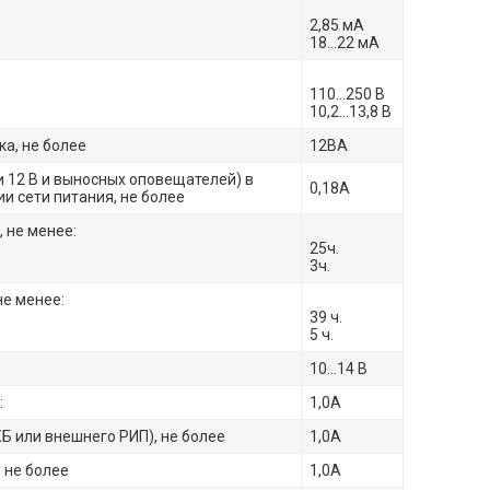
2,85 мА
18…22 мА
110…250 В
10,2…13,8 В
а, не более
12ВА
и 12 В и выносных оповещателей) в
0,18А
и сети питания, не более
 не менее:
25ч.
3ч.
не менее:
39 ч.
5 ч.
10…14 В
:
1,0А
Б или внешнего РИП), не более
1,0А
 не более
1,0А