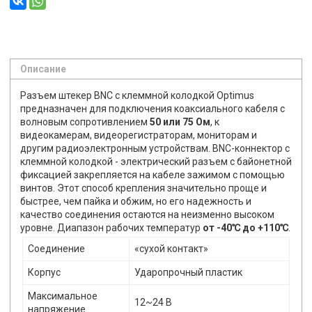
Описание
Разъем штекер BNC с клеммной колодкой Optimus
предназначен для подключения коаксиального кабеля c
волновым сопротивлением
50 или 75 Ом
, к
видеокамерам, видеорегистраторам, мониторам и
другим радиоэлектронным устройствам. BNC-коннектор с
клеммной колодкой - электрический разъем с байонетной
фиксацией закрепляется на кабеле зажимом с помощью
винтов. Этот способ крепления значительно проще и
быстрее, чем пайка и обжим, но его надежность и
качество соединения остаются на неизменно высоком
уровне. Диапазон рабочих температур
от -40℃ до +110℃
.
Соединение
«сухой контакт»
Корпус
Ударопрочный пластик
Максимальное
12~24 В
напряжение