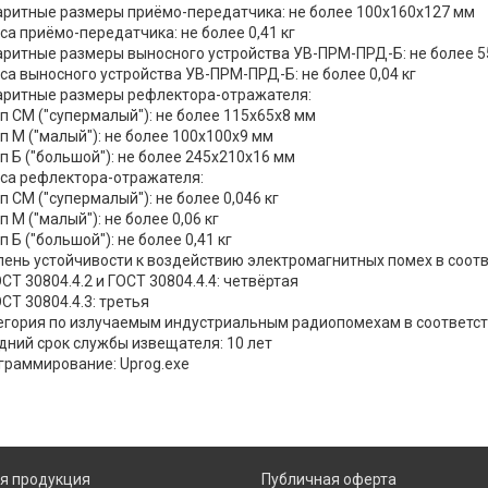
аритные размеры приёмо-передатчика: не более 100x160x127 мм
са приёмо-передатчика: не более 0,41 кг
аритные размеры выносного устройства УВ-ПРМ-ПРД-Б: не более 
са выносного устройства УВ-ПРМ-ПРД-Б: не более 0,04 кг
аритные размеры рефлектора-отражателя:
 СМ ("супермалый"): не более 115x65x8 мм
 М ("малый"): не более 100x100x9 мм
 Б ("большой"): не более 245x210x16 мм
са рефлектора-отражателя:
 СМ ("супермалый"): не более 0,046 кг
 М ("малый"): не более 0,06 кг
 Б ("большой"): не более 0,41 кг
пень устойчивости к воздействию электромагнитных помех в соотв
Т 30804.4.2 и ГОСТ 30804.4.4: четвёртая
Т 30804.4.3: третья
егория по излучаемым индустриальным радиопомехам в соответстви
дний срок службы извещателя: 10 лет
граммирование: Uprog.exe
я продукция
Публичная оферта