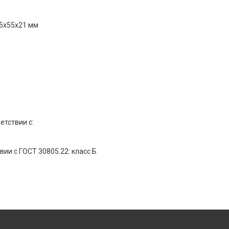
55x55x21 мм
етствии с:
и с ГОСТ 30805.22: класс Б