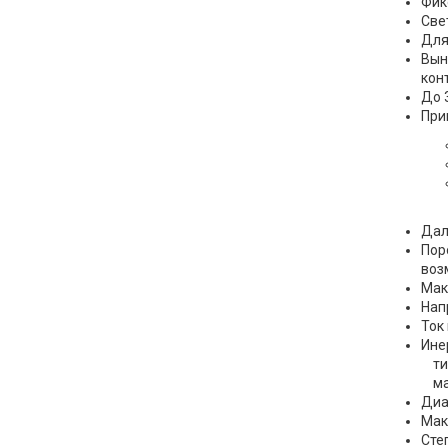
Фик
Све
Для
Вын
кон
До 
При
Дал
Пор
возм
Мак
Нап
Ток
Ине
тип
мак
Диа
Мак
Сте