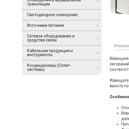
оповещения и музыкальной
трансляции
Светодиодное освещение
Источники питания
Сетевое оборудование и
средства связи
Описан
Кабельная продукция и
инструменты
Извещате
загорани
Кондиционеры (Сплит-
соответст
системы)
Извещате
высоту по
Особенно
Отн
Изв
дал
Пит