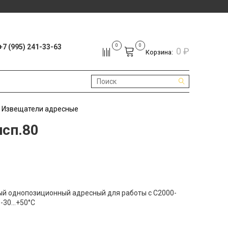
+7 (995) 241-33-63
0
0
0 ₽
Корзина:
Извещатели адресные
сп.80
й однопозиционный адресный для работы с С2000-
-30...+50°С