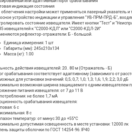
сированный или адаптивный порог срабатывания
товая индикация состояния
 облегчения настройки может применяться лазерный указатель и 
осное устройство индикации и управления "УВ-ПРМ-ПРД-Б", входя
тролировать состояние извещателя. Имеет кнопки "Тест" и "Неисп
35 извещателей к "С2000-КДЛ" или "С2000-КДЛ-2И"
меняются рефлектор-отражатели: Б - большой.
Единица измерения: 1 шт
Габариты (мм): 245x210x134
Масса (кг): 1.00
ьность действия извещателей: 20.. 80 м (Отражатель - Б)
ог срабатывания соответствует адаптивному (зависимого от расс
ожных для установки значений: 0,5; 0,7; 1,0; 1,3; 1,6; 1,9; 2,2; 3,0 дБ
симально возможная ширина защищаемого одним извещателем прос
ряжение питания извещателя: от 7 до 11 В
 потребления: не более 1,7 мА
рционность срабатывания извещателя:
овая: 6 с
симальная: 8 с
пазон температур: от минус 30 до +55°С
симально допустимая освещенность в месте установки: 12000 лк
пень защиты оболочки по ГОСТ 14254-96: IP40