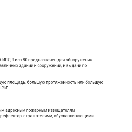
-ИПДЛ исп.80 предназначен для обнаружения
зличных зданий и сооружений, и выдачи по
шую площадь, большую протяженность или большую
-2И".
ным адресным пожарным извещателям
и рефлектор-отражателями, обуславливающими