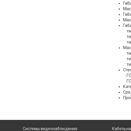
Габ
Мас
Габ
Мас
Габ
тип
тип
тип
Мас
тип
тип
тип
Сте
ГОС
ГОС
Кат
Сре
Про
Системы видеонаблюдения
Кабельна