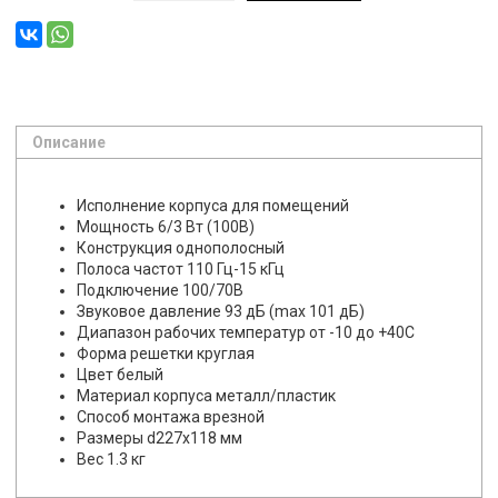
Описание
Исполнение корпуса
для помещений
Мощность
6/3 Вт (100В)
Конструкция
однополосный
Полоса частот
110 Гц-15 кГц
Подключение
100/70В
Звуковое давление
93 дБ (max 101 дБ)
Диапазон рабочих температур
от -10 до +40С
Форма решетки
круглая
Цвет
белый
Материал корпуса
металл/пластик
Способ монтажа
врезной
Размеры
d227х118 мм
Вес
1.3 кг