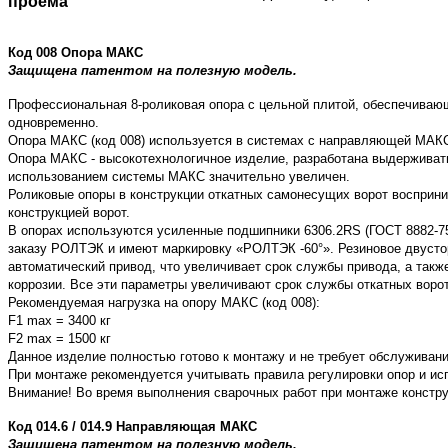
проёма
Код 008 Опора МАКС
Защищена патентом на полезную модель.
Профессиональная 8-роликовая опора с цельной плитой, обеспечивающ
одновременно.
Опора МАКС (код 008) используется в системах с направляющей МАКС 
Опора МАКС - высокотехнологичное изделие, разработана выдерживать
использованием системы МАКС значительно увеличен.
Роликовые опоры в конструкции откатных самонесущих ворот восприни
конструкцией ворот.
В опорах используются усиленные подшипники 6306.2RS (ГОСТ 8882-75)
заказу РОЛТЭК и имеют маркировку «РОЛТЭК -60°». Резиновое двустор
автоматический привод, что увеличивает срок службы привода, а так
коррозии. Все эти параметры увеличивают срок службы откатных вор
Рекомендуемая нагрузка на опору МАКС (код 008):
F1 max = 3400 кг
F2 max = 1500 кг
Данное изделие полностью готово к монтажу и не требует обслуживани
При монтаже рекомендуется учитывать правила регулировки опор и ис
Внимание! Во время выполнения сварочных работ при монтаже констру
Код 014.6 / 014.9 Направляющая МАКС
Защищена патентом на полезную модель.