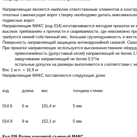
Направляющая является наиболее ответственным элементом в конструкц
откатных самонесущих ворот створку необходимо делать максимально
подвесных ворот.
Направляющие МАКС (код 014) изготавливаются методом прокатки из 
высоких требованиях к прочности и свариваемости, где невозможно при
требуется низкий собственный вес, большая грузоподъемность и жестк
Поверхность направляющей защищена антикоррозийной смазкой. Смазк
При прокатке направляющих используется высококачественное оборудо
прямолинейность (допустимый изгиб) направляющей не более 1,
закручивание направляющей не более 0,5°/м
остальные допуски на размеры выполняются в соответствии с е
Вес 1 м.п. = 16,9 кг
Направляющие МАКС поставляются следующих длин:
код
длина
вес
толщина стенки
014.6
6 м
101,4 кг
5 мм
014.9
9 м
152,1 кг
5 мм
Код 026 Ролик концевой съемный МАКС