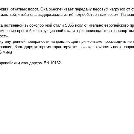
ии откатных ворот. Она обеспечивает передачу весовых нагрузок от ст
 жесткой, чтобы она выдерживала изгиб под собственным весом. Напра
качественной высокопрочной стали S355 исключительно европейского п
менение простой конструкционной стали: при производстве транспортных
ость.
у внутренней поверхности направляющей при монтаже производить не т
вание, благодаря которому гарантируется высокая точность всех напр
5 мм/м
вропейским стандартом EN 10162.