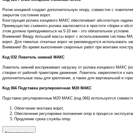
Ролик концевой создает дополнительную опору, совместно с ловителе
закрытом состоянии ворот.
Конструкция ролика концевого МАКС обеспечивает абсолютную надежн
Преимущество съемного ролика заключается в простоте сборки и обслу
этом должна приподниматься на 5-10 мм - это обязательное условие.
Внимание! Ввиду большой массы ворот с использованием системы МАКС
ворот. Для тяжелых откатных ворот не рекомендуется использовать з
Внимание! Во время выполнения сварочных работ при монтаже констру
Код 032 Ловитель нижний МАКС
Ловитель нижний воспринимает нагрузку от ролика концевого МАКС (код
створки от рабочей траектории движения. Ловитель закрепляется к ка
дополнительные пазы для крепления, а также для вертикальной и гори
Код 066 Подставка регулировочная М20 МАКС
Подставки регулировочные М20 МАКС (код 066) используется совместн
Облегчение монтажа ворот,
Обеспечение регулировки положения опор в процессе эксплуатац
Продление срока службы опор.