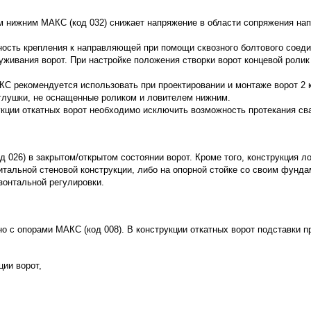
м нижним МАКС (код 032) снижает напряжение в области сопряжения нап
ость крепления к направляющей при помощи сквозного болтового соеди
живания ворот. При настройке положения створки ворот концевой ролик
 рекомендуется использовать при проектировании и монтаже ворот 2 к
аглушки, не оснащенные роликом и ловителем нижним.
кции откатных ворот необходимо исключить возможность протекания свар
 026) в закрытом/открытом состоянии ворот. Кроме того, конструкция л
питальной стеновой конструкции, либо на опорной стойке со своим фун
зонтальной регулировки.
о с опорами МАКС (код 008). В конструкции откатных ворот подставки
ии ворот,