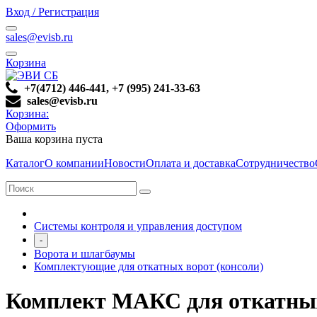
Вход / Регистрация
sales@evisb.ru
Корзина
+7(4712) 446-441, +7 (995) 241-33-63
sales@evisb.ru
Корзина:
Оформить
Ваша корзина пуста
Каталог
О компании
Новости
Оплата и доставка
Сотрудничество
Системы контроля и управления доступом
-
Ворота и шлагбаумы
Комплектующие для откатных ворот (консоли)
Комплект МАКС для откатны