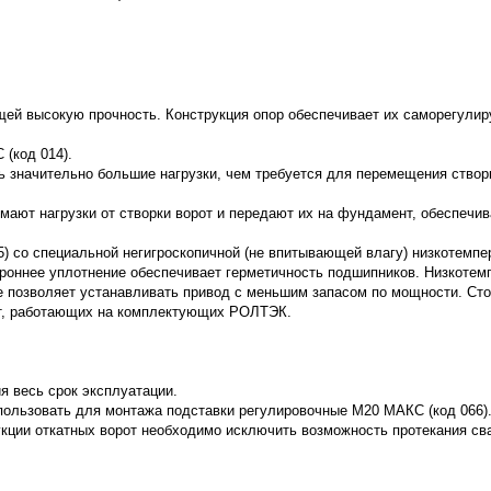
ей высокую прочность. Конструкция опор обеспечивает их саморегулир
(код 014).
 значительно большие нагрузки, чем требуется для перемещения створк
мают нагрузки от створки ворот и передают их на фундамент, обеспеч
 со специальной негигроскопичной (не впитывающей влагу) низкотемпер
оннее уплотнение обеспечивает герметичность подшипников. Низкотемп
же позволяет устанавливать привод с меньшим запасом по мощности. Сто
от, работающих на комплектующих РОЛТЭК.
я весь срок эксплуатации.
пользовать для монтажа подставки регулировочные М20 МАКС (код 066)
кции откатных ворот необходимо исключить возможность протекания сва