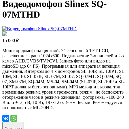
Видеодомофон Slinex SQ-
07MTHD
15 000 ₽
Монитор домофона цветной, 7" сенсорный TFT LCD,
разрешение экрана 1024х600. Подключение 2-х панелей и 2-х
камер AHD/CVBS/TVI/CVI. Запись фото или видео на
microSD (до 64 ГБ). Программная или аппаратная детекция
движения. Интерком до 4-х домофонов SL-10IP, SL-10IPT, SL-
10M, SL-10, SL-07IP, SL-07M, SL-07, SQ-07MT, SQ-07M, SQ-
07, SM-07M, SQ-04M, MS-04, SM-04M (SL-07IP, SL-10IP и SL-
10IPT должны быть основными). MP3 мелодии вызова, три
временных режима уровня громкости, режим "не беспокоить",
отображение часов в режиме ожидания, фоторамка. ~100-240
В или +13,5 В, 10 Вт, 197х127х19 мм. Белый. Рекомендуется
использовать с ML-20HD.
Описание