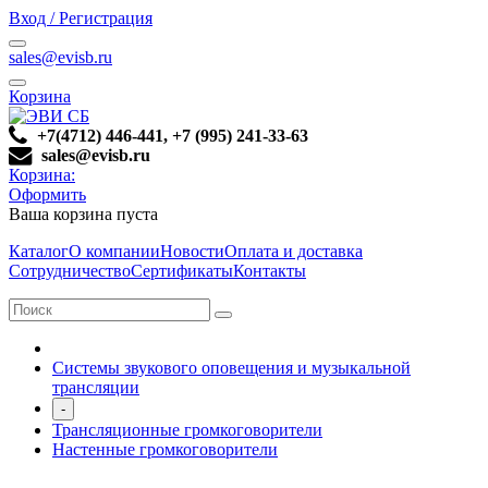
Вход / Регистрация
sales@evisb.ru
Корзина
+7(4712) 446-441, +7 (995) 241-33-63
sales@evisb.ru
Корзина:
Оформить
Ваша корзина пуста
Каталог
О компании
Новости
Оплата и доставка
Сотрудничество
Сертификаты
Контакты
Системы звукового оповещения и музыкальной
трансляции
-
Трансляционные громкоговорители
Настенные громкоговорители