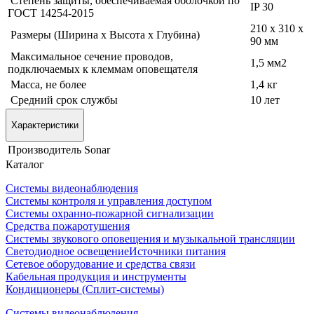
Степень защиты, обеспечиваемая оболочкой по
IP 30
ГОСТ 14254-2015
210 х 310 х
Размеры (Ширина х Высота х Глубина)
90 мм
Максимальное сечение проводов,
1,5 мм2
подключаемых к клеммам оповещателя
Масса, не более
1,4 кг
Средний срок службы
10 лет
Характеристики
Производитель
Sonar
Каталог
Системы видеонаблюдения
Системы контроля и управления доступом
Системы охранно-пожарной сигнализации
Средства пожаротушения
Системы звукового оповещения и музыкальной трансляции
Светодиодное освещение
Источники питания
Сетевое оборудование и средства связи
Кабельная продукция и инструменты
Кондиционеры (Сплит-системы)
Системы видеонаблюдения