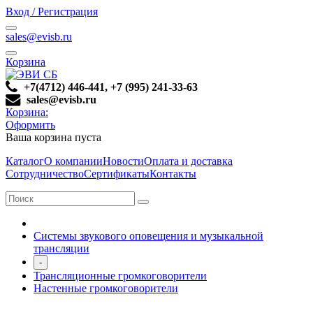
Вход / Регистрация
sales@evisb.ru
Корзина
+7(4712) 446-441, +7 (995) 241-33-63
sales@evisb.ru
Корзина:
Оформить
Ваша корзина пуста
Каталог
О компании
Новости
Оплата и доставка
Сотрудничество
Сертификаты
Контакты
Системы звукового оповещения и музыкальной
трансляции
-
Трансляционные громкоговорители
Настенные громкоговорители