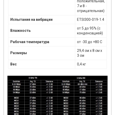
положительная,
7 и 8 -
отрицательная)
Испытания на вибрации
ETSI300-019-1.4
от 5 до 95% (с
Влажность
конденсацией)
Рабочая температура
от -30 до +80 С
29,4 см х 8 см х
Размеры
3 см
Вес
0,4 кг