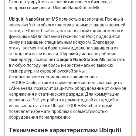
Сконцентрируйтесь на развитие вашего бизнеса, а
вопросы связи решит Ubiquiti NanoStation M5.
Ubiquiti NanoStation M5
полностью всепогдна. Прочный
корпус из УФ-стойкого пластика не имеет швов в верхней
части, а Ethernet-кабель, выполняющий одновременно и
функцию кабеля питания (технология PoE) подводится
снизу и защищен специальным кожухом. Благодаря
этому, элементная база точки идеально защищена от
попадания пыли и влаги. Широкий диапазон рабочих
температур, позволяет
Ubiquiti NanoStation M5
работать
в любую погоду, не боясь ни экстремально высоких
температур, ни суровой русской зимы.
Использование специального защищенного
THOUGHCable, а также применение систем грозозащиты
LAN-канала, позволит защитить оборудование от скачков
напряжения и статического разряда. Для коммутации
различных PoE-устройств в рамках одной сети, удобно
использовать также Ubiquiti TOUGHSwitch, который
позволяет избежать проблем с совместимостью
оборудования по напряжению.
Технические характеристики Ubiquiti