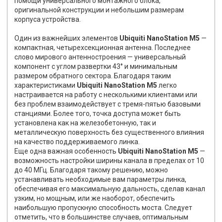
помощи универсального монтажного блока,
оригинальной конструкции и небольшим размерам
корпуса устройства.
Один из важнейших элементов
Ubiquiti NanoStation M5
—
компактная, четырехсекционная антенна. Последнее
слово мирового антенностроения — универсальный
компонент с углом развертки 43° и минимальным
размером обратного сектора. Благодаря таким
характеристиками
Ubiquiti NanoStation M5
легко
настраивается на работу с несколькими клиентами или
без проблем взаимодействует с тремя-пятью базовыми
станциями. Более того, точка доступа может быть
установлена как на железобетонную, так и
металлическую поверхность без существенного влияния
на качество поддерживаемого линка.
Еще одна важная особенность
Ubiquiti NanoStation M5
—
возможность настройки ширины канала в пределах от 10
до 40 МГц. Благодаря такому решению, можно
устанавливать необходимые вам параметры линка,
обеспечивая его максимальную дальность, сделав канал
узким, но мощным, или же наоборот, обеспечить
наибольшую пропускную способность моста. Следует
отметить, что в большинстве случаев, оптимальным