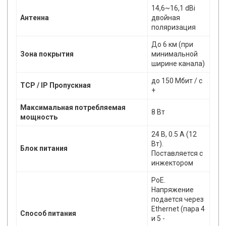
14,6~16,1 dBi
Антенна
двойная
поляризация
До 6 км (при
Зона покрытия
минимальной
ширине канала)
до 150 Мбит / с
TCP / IP Пропускная
+
Максимальная потребляемая
8 Вт
мощность
24 В, 0.5 А (12
Вт).
Блок питания
Поставляется с
инжектором
PoE.
Напряжение
подается через
Ethernet (пара 4
Способ питания
и 5 -