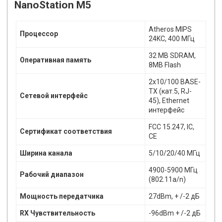
NanoStation M5
Atheros MIPS
Процессор
24KC, 400 МГц
32 MB SDRAM,
Оперативная память
8MB Flash
2х10/100 BASE-
TX (кат.5, RJ-
Сетевой интерфейс
45), Ethernet
интерфейс
FCC 15.247, IC,
Сертификат соответствия
CE
Ширина канала
5/10/20/40 МГц
4900-5900 МГц
Рабочий диапазон
(802.11a/n)
Мощность передатчика
27dBm, + /-2 дБ
RX Чувствительность
-96dBm + /-2 дБ