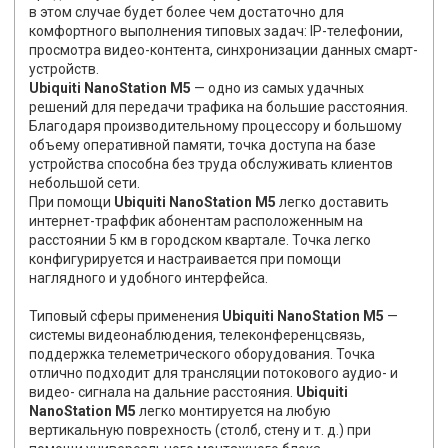
в этом случае будет более чем достаточно для
комфортного выполнения типовых задач: IP-телефонии,
просмотра видео-контента, синхронизации данных смарт-
устройств.
Ubiquiti NanoStation M5
— одно из самых удачных
решений для передачи трафика на большие расстояния.
Благодаря производительному процессору и большому
объему оперативной памяти, точка доступа на базе
устройства способна без труда обслуживать клиентов
небольшой сети.
При помощи
Ubiquiti NanoStation M5
легко доставить
интернет-траффик абонентам расположенным на
расстоянии 5 км
в городском квартале
. Точка легко
конфигурируется и настраивается при помощи
наглядного и удобного интерфейса.
Типовый сферы применения
Ubiquiti NanoStation M5
—
системы видеонаблюдения, телеконференцсвязь,
поддержка телеметрического оборудования. Точка
отлично подходит для трансляции потокового аудио- и
видео- сигнала на дальние расстояния.
Ubiquiti
NanoStation M5
легко монтируется на любую
вертикальную поврехность (столб, стену и т. д.) при