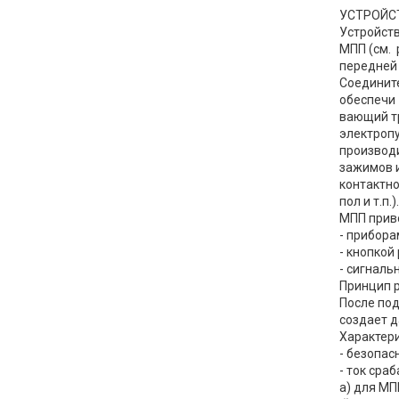
УСТРОЙС
Устройст
МПП (см. 
передней 
Соедините
обеспечи
вающий тр
электропу
производ
зажимов и
контактно
пол и т.п.).
МПП прив
- прибор
- кнопкой
- сигналь
Принцип 
После под
создает д
Характери
- безопас
- ток сраб
а) для МП