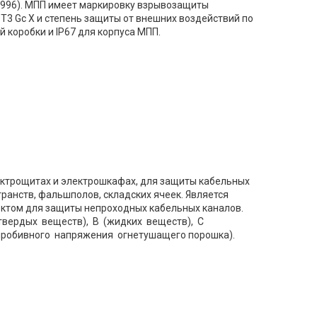
1996). МПП имеет маркировку взрывозащиты
B T3 Gс Х и степень защиты от внешних воздействий по
й коробки и IР67 для корпуса МПП.
ектрощитах и электрошкафах, для защиты кабельных
ранств, фальшполов, складских ячеек. Является
ктом для защиты непроходных кабельных каналов.
твердых веществ), В (жидких веществ), С
пробивного напряжения огнетушащего порошка).