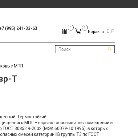
+7 (995) 241-33-63
0
0
0 ₽
Корзина:
шковые МПП
зр-Т
енный. Термостойкий.
щищенного МПП – взрыво- опасные зоны помещений и
о ГОСТ 30852.9-2002 (МЭК 60079-10:1995), в которых
пасных смесей категории ІІВ группы Т3 по ГОСТ