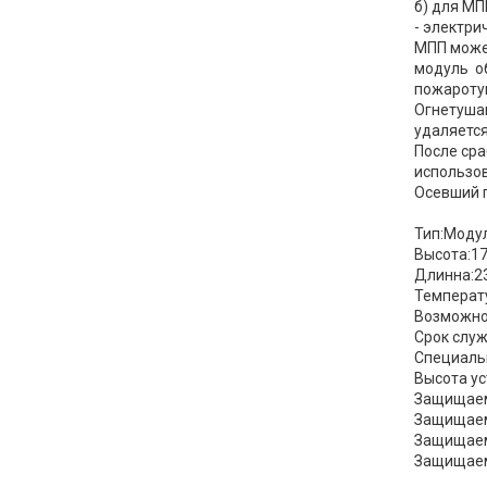
б) для МП
- электри
МПП может
модуль о
пожароту
Огнетушащ
удаляется
После сра
использо
Осевший 
Тип:Моду
Высота:1
Длинна:2
Температ
Возможно
Срок служ
Специаль
Высота ус
Защищаема
Защищаемы
Защищаема
Защищаемы