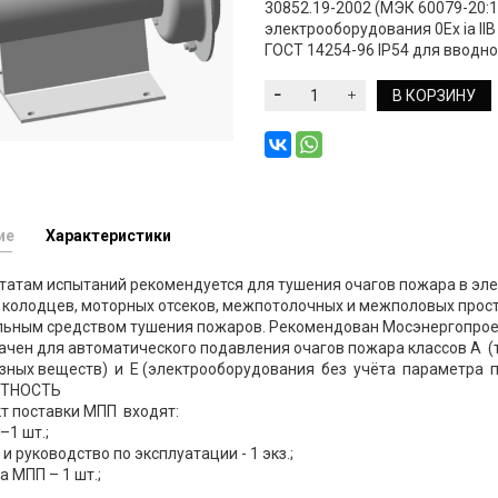
30852.19-2002 (МЭК 60079-20:
электрооборудования 0Ex ia II
ГОСТ 14254-96 IР54 для вводно
В КОРЗИНУ
ие
Характеристики
татам испытаний рекомендуется для тушения очагов пожара в эл
 колодцев, моторных отсеков, межпотолочных и межполовых прост
льным средством тушения пожаров. Рекомендован Мосэнергопрое
ачен для автоматического подавления очагов пожара классов А (
азных веществ) и Е (электрооборудования без учёта параметра 
ТНОСТЬ
т поставки МПП входят:
–1 шт.;
 и руководство по эксплуатации - 1 экз.;
а МПП – 1 шт.;