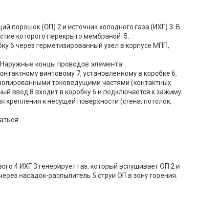
ий порошок (ОП) 2 и источник холодного газа (ИХГ) 3. В
стие которого перекрыто мембраной 5.
ку 6 через герметизированный узел в корпусе МПП,
. Наружные концы проводов элемента
нтактному винтовому 7, установленному в коробке 6,
изолированными токоведущими частями (контактных
ый ввод 8 входит в коробку 6 и подключается к зажиму
я крепления к несущей поверхности (стена, потолок,
аться:
о 4 ИХГ 3 генерирует газ, который вспушивает ОП 2 и
ерез насадок-распылитель 5 струи ОП в зону горения.