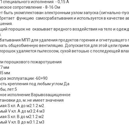
П специального исполнения - 0,15 А
ческое сопротивление - 8-16 Ом
 быть укомплектован электронным узлом запуска (сигнально-пус
бретает функцию самосрабатывания и используется в качестве а
шения.
ий порошок не оказывает вредного воздействия на тело и одежду
.
батывания МПП для удаления продуктов горения и огнетушащего 
вать общеобменную вентиляцию. Допускается для этой цели прим
порошок удаляется пылесосом, сухой ветошью с последующей вла
ли порошкового пожаротушения
77 мм
35 мм
ура эксплуатации:-60+90
сть крепления под любым углом:Да
бы, лет:5
ное исполнение:Взрывозащищенное
тановки до, м.:не имеет значения
я S кл. А до м2:1.2 м2
й V кл. А до м3:2.4 м3
я S кл. B до м2:1.2 м2
й V кл. В до м3:1.2 м3