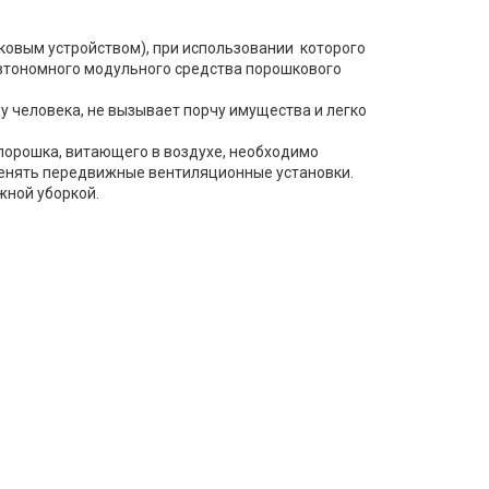
ковым устройством), при использовании которого
втономного модульного средства порошкового
 человека, не вызывает порчу имущества и легко
порошка, витающего в воздухе, необходимо
енять передвижные вентиляционные установки.
жной уборкой.