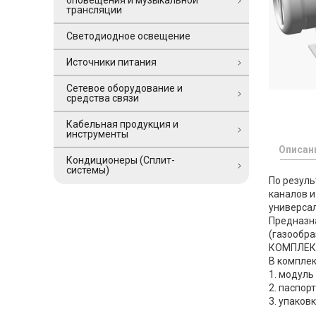
оповещения и музыкальной
трансляции
Светодиодное освещение
Источники питания
Сетевое оборудование и
средства связи
Кабельная продукция и
инструменты
Описан
Кондиционеры (Сплит-
системы)
По резуль
каналов и
универса
Предназн
(газообр
КОМПЛЕК
В комплек
1. модуль 
2. паспорт
3. упаковк