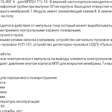
10, ИХГ 4 - для МПП(Н-Т1)-10. В верхней части корпуса находится
ифонной трубки при выпуске ОП из корпуса. Выходное отверстие н
крыто мембраной 7. Модуль имеет заземляющий зажим 8. В нижне
 на полу.
дится в действие от импульса тока, который может вырабатывать
ами приемно-контрольными охранно-пожарными;
 ручного пуска;
нными узлами запуска (например, устройство сигнально-пусковое
-пусковое УСП-101, устройство детекторно-пусковое (УДП) «Пульса
работы
ачи электрического импульса на выводы элемента электропусковог
здает давление внутри корпуса МПП для вскрытия мембраны 7 и вы
ули порошкового пожаротушения
ота:
 мм
ина:
 мм
пература эксплуатации:
+90
к службы, лет: