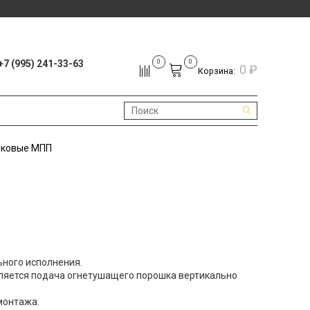
+7 (995) 241-33-63
0
0
0 ₽
Корзина:
шковые МПП
ного исполнения.
ляется подача огнетушащего порошка вертикально
монтажа.