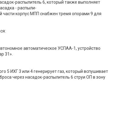
 насадок-распылитель 6, который также выполняет
асадка - распыли-
й части корпус МПП снабжен тремя опорами 9 для
ся:
 автономное автоматическое УСПАА-1, устройство
р 31».
о 5 ИХГ 3 или 4 генерирует газ, который вспушивает
броса через насадок-распылитель 6 струи ОП в зону