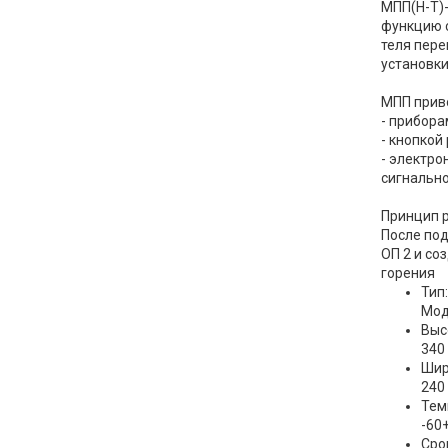
МПП(Н-Т)-
функцию с
теля пере
установки
МПП приво
- прибор
- кнопкой
- электро
сигнально
Принцип 
После под
ОП 2 и со
горения
Тип:
Мод
Выс
340
Шир
240
Тем
-60
Сро