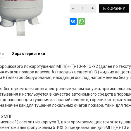
В КОРЗИНУ
ие
Характеристики
рошкового пожаротушения МПП(Н-Т)-10-И-ГЭ-У2 (далее по тексту
я очагов пожара классов А (твердых веществ), В (жидких веществ
 и Е (электрооборудования, находящегося под напряжением без 
 быть укомплектован электронным узлом запуска, при использов
тывания и используется в качестве автономного средства порош
едназначен для тушения загораний веществ, горение которых мож
азначен как для тушения локальных очагов пожара, так и для п
во МПП
рисунок 1) состоит из корпуса 1, в котором размещаются огнетушащ
лементом электропусковым 5. ИХГ 3 предназначен для МПП(Н)-10 и