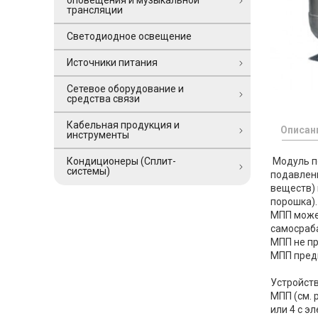
оповещения и музыкальной
трансляции
Светодиодное освещение
Источники питания
Сетевое оборудование и
средства связи
Кабельная продукция и
Описан
инструменты
Модуль по
Кондиционеры (Сплит-
системы)
подавлени
веществ)
порошка).
МПП может
самосраба
МПП не пр
МПП предн
Устройст
МПП (см. 
или 4 с э