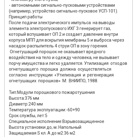
- автономными сигнально-пусковыми устройствами
(например, устройство сигнально-пусковое УСП-101).
Принцип работы
После подачи электрического импульса на выводы
элемента электропускового ИХГ 3 генерирует газ,
который вспушивает ОП 2 и создает давление внутри
корпуса МПП для вскрытия мембраны 5 и выброса через
насадок-распылитель 4 струи ОП в зону горения.
Огнетушащий порошок не оказывает вредного
воздействия на тело и одежду человека, не вызывает
порчу имущества и легко удаляется. Утилизация отходов
огнетушащего порошка должна осуществляться
согласно инструкции «Утилизация и регенерация
огнетушащих порошков» М: ВНИИПО, 1988.
Тип:Модули порошкового пожаротушения
Высота:376 мм
Диаметр:240 мм
Температура эксплуатации:-60+90
Срок службы, лет:5
Специальное исполнение:Взрывозащищенное
Высота установки до, м.:Напольный
Защищаемая S кл. А до м2:36 м2