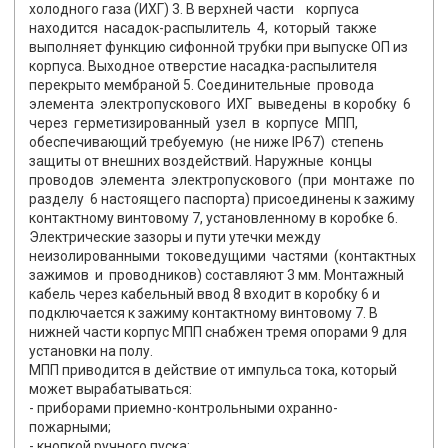
холодного газа (ИХГ) 3. В верхней части корпуса
находится насадок-распылитель 4, который также
выполняет функцию сифонной трубки при выпуске ОП из
корпуса. Выходное отверстие насадка-распылителя
перекрыто мембраной 5. Соединительные провода
элемента электропускового ИХГ выведены в коробку 6
через герметизированный узел в корпусе МПП,
обеспечивающий требуемую (не ниже IP67) степень
защиты от внешних воздействий. Наружные концы
проводов элемента электропускового (при монтаже по
разделу 6 настоящего паспорта) присоединены к зажиму
контактному винтовому 7, установленному в коробке 6.
Электрические зазоры и пути утечки между
неизолированными токоведущими частями (контактных
зажимов и проводников) составляют 3 мм. Монтажный
кабель через кабельный ввод 8 входит в коробку 6 и
подключается к зажиму контактному винтовому 7. В
нижней части корпус МПП снабжен тремя опорами 9 для
установки на полу.
МПП приводится в действие от импульса тока, который
может вырабатываться:
- приборами приемно-контрольными охранно-
пожарными;
- кнопкой ручного пуска;