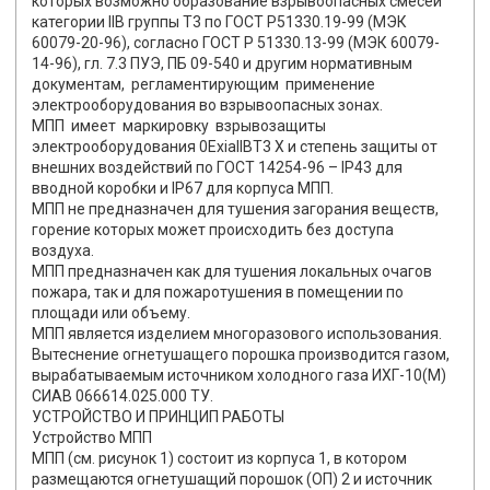
которых возможно образование взрывоопасных смесей
категории IIВ группы Т3 по ГОСТ Р51330.19-99 (МЭК
60079-20-96), согласно ГОСТ Р 51330.13-99 (МЭК 60079-
14-96), гл. 7.3 ПУЭ, ПБ 09-540 и другим нормативным
документам, регламентирующим применение
электрооборудования во взрывоопасных зонах.
МПП имеет маркировку взрывозащиты
электрооборудования 0ЕхiaIIВT3 Х и степень защиты от
внешних воздействий по ГОСТ 14254-96 – IР43 для
вводной коробки и IР67 для корпуса МПП.
МПП не предназначен для тушения загорания веществ,
горение которых может происходить без доступа
воздуха.
МПП предназначен как для тушения локальных очагов
пожара, так и для пожаротушения в помещении по
площади или объему.
МПП является изделием многоразового использования.
Вытеснение огнетушащего порошка производится газом,
вырабатываемым источником холодного газа ИХГ-10(М)
СИАВ 066614.025.000 ТУ.
УСТРОЙСТВО И ПРИНЦИП РАБОТЫ
Устройство МПП
МПП (см. рисунок 1) состоит из корпуса 1, в котором
размещаются огнетушащий порошок (ОП) 2 и источник