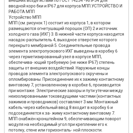
внешних возде йствий по ГОСТ 14254 -96 IР54 для
вводной коро бки и IР67 для корпуса МПП.
УСТРОЙСТВО И
РАБОТА МПП
Устройство МПП
МПП (см. рисунок 1) состоит из корпуса 1, в котором
размещаются огнетушащий порошок (ОП) 2 и источник
холодного газа (ИХГ) 3. В нижней части корпуса находится
насадок-распылитель 4, выходное отверстие которого
перекрыто мембраной 5. Соединительные провода
элемента электропускового ИХГ выведены в коробку 6
через герметизированный узел в корпусе МПП,
обеспечива- ющий требуемую (не ниже IP67) степень
защиты от внешних воздействий. Наружные концы
проводов элемента электропускового скручены и
опломбированы. Присоединение их к зажиму контактному
винтовому 7, установленному в коробке 6, производится
при монтаже. Электрические зазоры и пути утечки между
неизолированными токоведущими частями (контактных
зажимов и проводников) составляют 3 мм. Монтажный
кабель через кабельный ввод 8 входит в коробку 6 и
подсоединяется к за- жиму контактному винтовому 7.
МПП снабжён кронштейном 9, обеспечивающим поворот
модуля на необходимый угол при креплении его к
потолку, стене или горизонталь- ной плоскости.