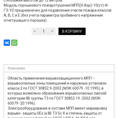
стеллажей высотой до 12 метров.
Модуль порошкового пожаротушения МПП(Н-Взр)-10(ст)-И-
ГЭ-У2 предназначен для подавления очагов пожара классов
А, В, С и Е (без учёта параметра пробивного напряжения
огнетушащего порошка).
В КОРЗИНУ
Описание
Область применения взрывозащищенного МПП –
взрывоопасные зоны помещений и наружных установок
класса 2 по ГОСТ 30852.9-2002 (МЭК 60079 -10:1995), в
которых возможно образование взрывоопасных смесей
категории ІІВ группы Т3 по ГОСТ 30852.19 -2002 (МЭК
60079 -20:1996).
Электрооборудование в составе МПП имеет маркировку
взрыво- защиты 0Ex ia IIB T3 Gс Х и степень защиты от