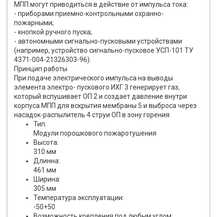
МПП могут приводиться в действие от импульса тока:
- приборами приемно-контрольными охранно-
пожарными;
- кнопкой ручного пуска;
- автономными сигнально-пусковыми устройствами
(например, устройство сигнально-пусковое УСП-101 ТУ
4371-004-21326303-96).
Принцип работы
При подаче электрического импульса на выводы
элемента электро- пускового ИХГ 3 генерирует газ,
который вспушивает ОП 2 и создает давление внутри
корпуса МПП для вскрытия мембраны 5 и выброса через
насадок-распылитель 4 струи ОП в зону горения
Тип:
Модули порошкового пожаротушения
Высота:
310 мм
Длинна:
461 мм
Ширина:
305 мм
Температура эксплуатации:
-50+50
Возможность крепления под любым углом: