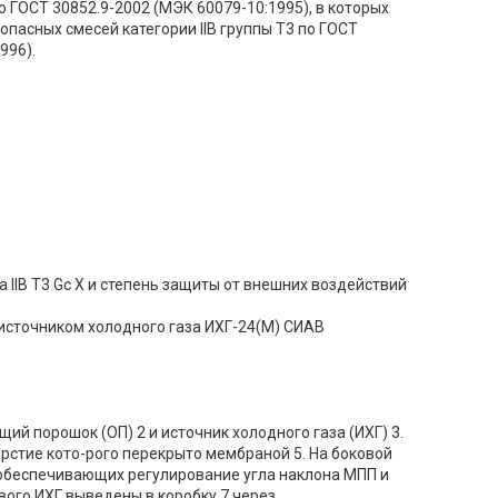
о ГОСТ 30852.9-2002 (МЭК 60079-10:1995), в которых
пасных смесей категории ІІВ группы Т3 по ГОСТ
996).
IIB T3 Gс Х и степень защиты от внешних воздействий
сточником холодного газа ИХГ-24(М) СИАВ
ий порошок (ОП) 2 и источник холодного газа (ИХГ) 3.
рстие кото-рого перекрыто мембраной 5. На боковой
 обеспечивающих регулирование угла наклона МПП и
вого ИХГ выведены в коробку 7 через