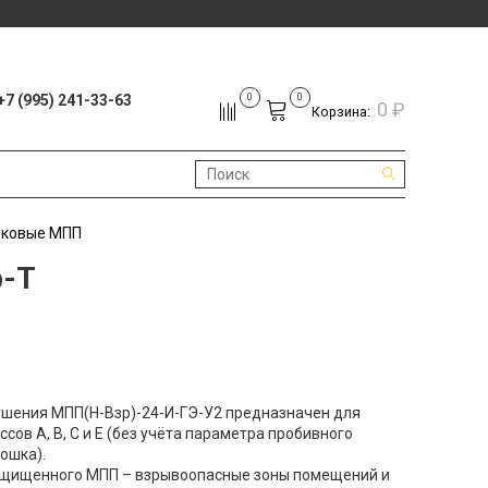
+7 (995) 241-33-63
0
0
0 ₽
Корзина:
шковые МПП
р-Т
шения МПП(Н-Взр)-24-И-ГЭ-У2 предназначен для
сов А, В, С и Е (без учёта параметра пробивного
ошка).
ащищенного МПП – взрывоопасные зоны помещений и