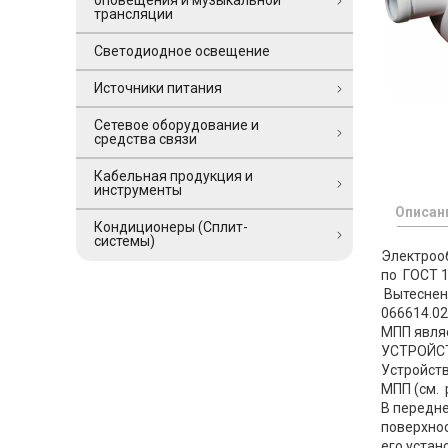
оповещения и музыкальной
трансляции
Светодиодное освещение
Источники питания
Сетевое оборудование и
средства связи
Кабельная продукция и
инструменты
Описан
Кондиционеры (Сплит-
системы)
Электрооб
по ГОСТ 1
Вытеснен
066614.02
МПП явля
УСТРОЙС
Устройст
МПП (см. 
В передне
поверхнос
его устан