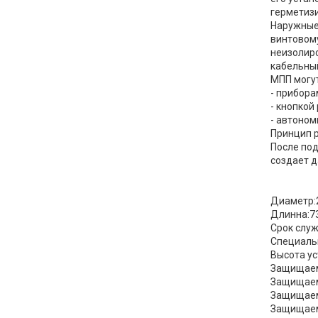
герметизи
Наружные
винтовому
неизолир
кабельный
МПП могут
- прибор
- кнопкой
- автоном
Принцип 
После под
создает д
Диаметр:
Длинна:7
Срок служ
Специаль
Высота ус
Защищаема
Защищаемы
Защищаема
Защищаема