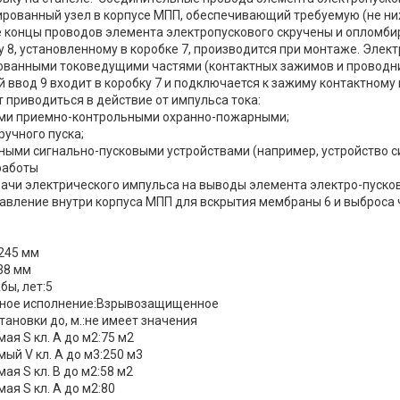
рованный узел в корпусе МПП, обеспечивающий требуемую (не ниж
 концы проводов элемента электропускового скручены и опломбир
 8, установленному в коробке 7, производится при монтаже. Элект
ованными токоведущими частями (контактных зажимов и проводни
 ввод 9 входит в коробку 7 и подключается к зажиму контактному 
 приводиться в действие от импульса тока:
ами приемно-контрольными охранно-пожарными;
 ручного пуска;
ными сигнально-пусковыми устройствами (например, устройство с
работы
ачи электрического импульса на выводы элемента электро-пусково
авление внутри корпуса МПП для вскрытия мембраны 6 и выброса ч
245 мм
38 мм
бы, лет:5
ное исполнение:Взрывозащищенное
тановки до, м.:не имеет значения
я S кл. А до м2:75 м2
й V кл. А до м3:250 м3
я S кл. B до м2:58 м2
я S кл. А до м2:80