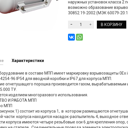
наружных установок класса 2 п
возможно образование взрывоо
30852.19-2002 (МЭК 60079-20:1
В КОРЗИНУ
ие
Характеристики
орудование в составе МПП имеет маркировку взрывозащиты 0Ex ia 
4254-96 IР54 для вводной коробки и IР67 для корпуса МПП.
ие огнетушащего порошка производится газом, вырабатываемым и
5.000 ТУ.
ется изделием многоразового использования.
ТВО И РАБОТА МПП
во МПП
рисунок 1) состоит из корпуса 1, в котором размещаются огнетушащ
й части корпуса находится насадок-распылитель 4, выходное отве
ти корпуса имеются четыре резьбовые оси 6 для крепления опор,
овку на стапеле. Соединительные провода элемента электропуско