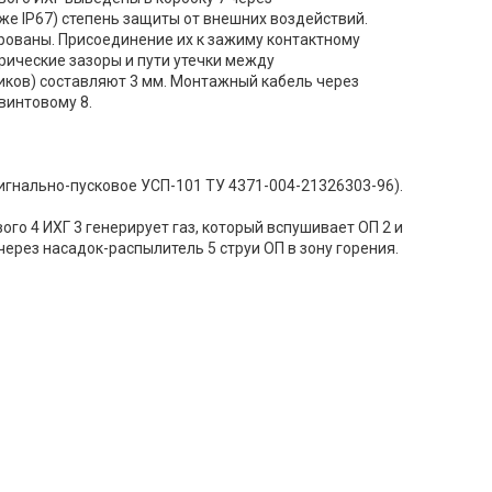
е IP67) степень защиты от внешних воздействий.
ованы. Присоединение их к зажиму контактному
рические зазоры и пути утечки между
ков) составляют 3 мм. Монтажный кабель через
винтовому 8.
игнально-пусковое УСП-101 ТУ 4371-004-21326303-96).
го 4 ИХГ 3 генерирует газ, который вспушивает ОП 2 и
ерез насадок-распылитель 5 струи ОП в зону горения.