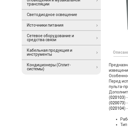
оповещения и музыкальной
трансляции
Светодиодное освещение
Источники питания
Сетевое оборудование и
средства связи
Кабельная продукция и
Описан
инструменты
Предназна
Кондиционеры (Сплит-
системы)
извещений
Особенно
Перед ис
пульта-п
Дополнит
(
020103
) 
(
020073
)
(
020104
)
Раб
Тип