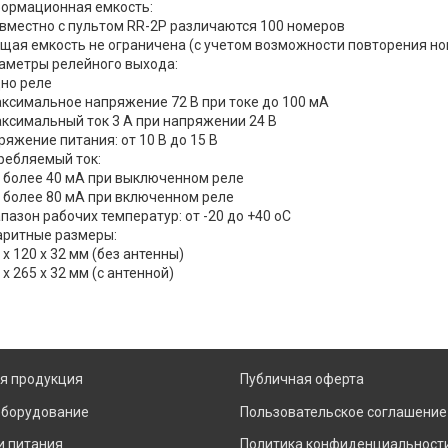
ормационная емкость:
овместно с пультом RR-2P различаются 100 номеров
бщая емкость не ограничена (с учетом возможности повторения н
аметры релейного выхода:
дно реле
аксимальное напряжение 72 В при токе до 100 мА
аксимальный ток 3 А при напряжении 24 В
ряжение питания: от 10 В до 15 В
ребляемый ток:
е более 40 мА при выключенном реле
е более 80 мА при включенном реле
пазон рабочих температур: от -20 до +40 оС
аритные размеры:
 х 120 х 32 мм (без антенны)
 х 265 х 32 мм (с антенной)
я продукция
Публичная оферта
оборудование
Пользовательское соглашение
и питания
Политика конфиденциальност