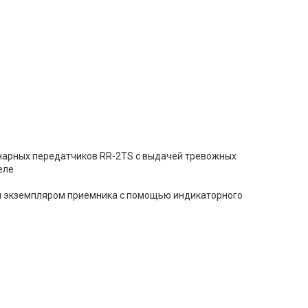
онарных передатчиков RR-2TS с выдачей тревожных
еле
м экземпляром приемника с помощью индикаторного