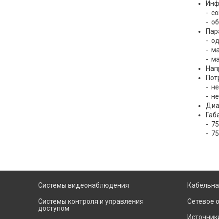
Инф
- с
- о
Пар
- о
- м
- м
Нап
Пот
- н
- н
Диа
Габ
- 75
- 75
Системы видеонаблюдения
Кабельна
Системы контроля и управления
Сетевое 
доступом
Источник