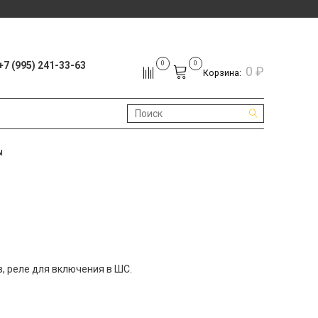
+7 (995) 241-33-63
0
0
0 ₽
Корзина:
ы
, реле для включения в ШС.