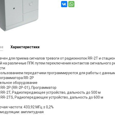
ие
Характеристики
чен для приема сигналов тревоги от радиокнопок RR-2T и стаци
 на различные ППК путем переключения контактов сигнального р
сти
пользованием передатчики программируются для работы с данны
рограмматора RR-2P
ельное оборудование
- RR-2P (RR-2P-01), Программатор
 - RR-2T, Радиопередающее устройство, дальность до 500 м
 - RR-2TS, Радиопередающее устройство, дальность до 600 м
очая частота: 433,92 МГц ± 0,2%
 модуляции: амплитудная