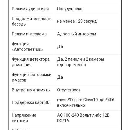
Режим аудиосвязи
Полудуплекс
Продолжительность
не менее 120 секунд
беседы
Режим интеркома
Адресный интерком
Функция
Да
«Автоответчик»
Функция детектора
Да, 2 панели и 2 камеры
движения
одновременно
Функция фоторамки
Да
и часов
Внутренняя память
Отсутствует
microSD-card Class10, до 64Гб
Поддержка карт SD
включительно
Напряжение
АС 100-240 Вольт либо 12В
питания
DC/1A