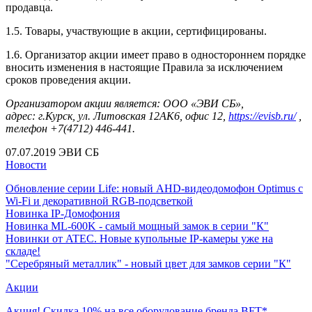
продавца.
1.5. Товары, участвующие в акции, сертифицированы.
1.6. Организатор акции имеет право в одностороннем порядке
вносить изменения в настоящие Правила за исключением
сроков проведения акции.
Организатором акции является: ООО «ЭВИ СБ»,
адрес:
г.Курск, ул. Литовская 12АК6, офис 12
,
https://evisb.ru/
,
телефон +7(4712) 446-441.
07.07.2019
ЭВИ СБ
Новости
Обновление серии Life: новый AHD-видеодомофон Optimus с
Wi-Fi и декоративной RGB-подсветкой
Новинка IP-Домофония
Новинка ML-600K - самый мощный замок в серии "К"
Новинки от ATEC. Новые купольные IP-камеры уже на
складе!
"Серебряный металлик" - новый цвет для замков серии "К"
Акции
Акция! Скидка 10% на все оборудование бренда BFT*