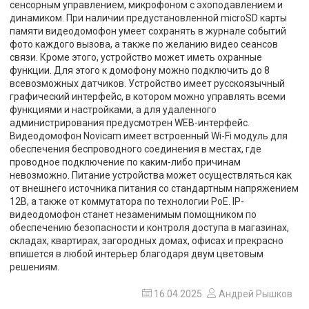
сенсорным управлением, микрофоном с эхоподавлением и
динамиком. При наличии предустановленной microSD карты
памяти видеодомофон умеет сохранять в журнале событий
фото каждого вызова, а также по желанию видео сеансов
связи. Кроме этого, устройство может иметь охранные
функции. Для этого к домофону можно подключить до 8
всевозможных датчиков. Устройство имеет русскоязычный
графический интерфейс, в котором можно управлять всеми
функциями и настройками, а для удаленного
администрирования предусмотрен WEB-интерфейс.
Видеодомофон Novicam имеет встроенный Wi-Fi модуль для
обеспечения беспроводного соединения в местах, где
проводное подключение по каким-либо причинам
невозможно. Питание устройства может осуществляться как
от внешнего источника питания со стандартным напряжением
12В, а также от коммутатора по технологии PoE. IP-
видеодомофон станет незаменимым помощником по
обеспечению безопасности и контроля доступа в магазинах,
складах, квартирах, загородных домах, офисах и прекрасно
впишется в любой интерьер благодаря двум цветовым
решениям.
16.04.2025
Андрей Рышков