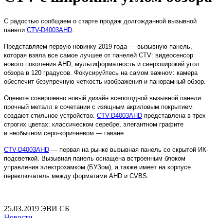
С радостью сообщаем о старте продаж долгожданной вызывной
панели
CTV-D4003AHD
.
Представляем первую новинку 2019 года — вызывную панель,
которая взяла все самое лучшее от панелей CTV: видеосенсор
нового поколения AHD, мультиформатность и сверхширокий угол
обзора в 120 градусов. Фокусируйтесь на самом важном: камера
обеспечит безупречную четкость изображения и панорамный обзор.
Оцените совершенно новый дизайн всепогодной вызывной панели:
прочный металл в сочетании с изящным акриловым покрытием
создают стильное устройство.
CTV-D4003AHD
представлена в трех
строгих цветах: классическом серебре, элегантном графите
и необычном серо-коричневом — гаване.
CTV-D4003AHD
— первая на рынке вызывная панель со скрытой ИК-
подсветкой. Вызывная панель оснащена встроенным блоком
управления электрозамком (БУЗом), а также имеет на корпусе
переключатель между форматами AHD и CVBS.
25.03.2019
ЭВИ СБ
Новости