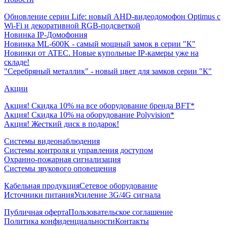
Обновление серии Life: новый AHD-видеодомофон Optimus с
Wi-Fi и декоративной RGB-подсветкой
Новинка IP-Домофония
Новинка ML-600K - самый мощный замок в серии "К"
Новинки от ATEC. Новые купольные IP-камеры уже на
складе!
"Серебряный металлик" - новый цвет для замков серии "К"
Акции
Акция! Скидка 10% на все оборудование бренда BFT*
Акция! Скидка 10% на оборудование Polyvision*
Акция! Жесткий диск в подарок!
Системы видеонаблюдения
Системы контроля и управления доступом
Охранно-пожарная сигнализация
Системы звукового оповещения
Кабельная продукция
Сетевое оборудование
Источники питания
Усиление 3G/4G сигнала
Публичная оферта
Пользовательское соглашение
Политика конфиденциальности
Контакты