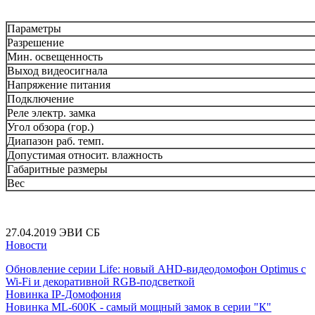
Параметры
Разрешение
Мин. освещенность
Выход видеосигнала
Напряжение питания
Подключение
Реле электр. замка
Угол обзора (гор.)
Диапазон раб. темп.
Допустимая относит. влажность
Габаритные размеры
Вес
27.04.2019
ЭВИ СБ
Новости
Обновление серии Life: новый AHD-видеодомофон Optimus с
Wi-Fi и декоративной RGB-подсветкой
Новинка IP-Домофония
Новинка ML-600K - самый мощный замок в серии "К"