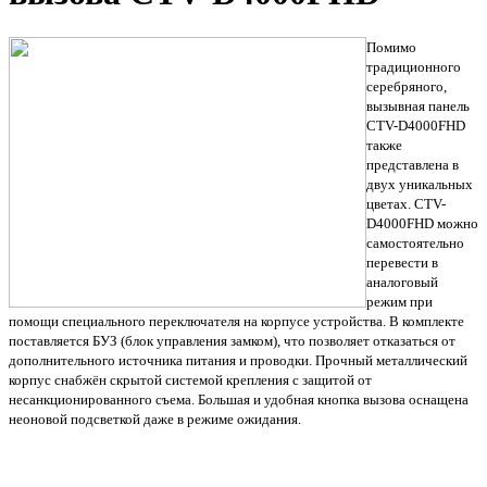
Помимо
традиционного
серебряного,
вызывная панель
CTV-D4000FHD
также
представлена в
двух уникальных
цветах.
CTV-
D4000FHD можно
самостоятельно
перевести в
аналоговый
режим при
помощи специального переключателя на корпусе устройства. В комплекте
поставляется БУЗ (блок управления замком), что позволяет отказаться от
дополнительного источника питания и проводки. Прочный металлический
корпус снабжён скрытой системой крепления с защитой от
несанкционированного съема. Большая и удобная кнопка вызова оснащена
неоновой подсветкой даже в режиме ожидания.