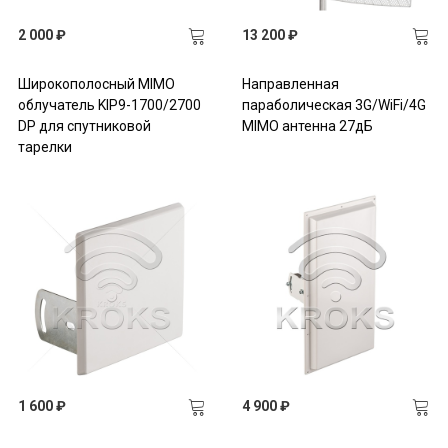
2 000 ₽
13 200 ₽
Широкополосный MIMO
Направленная
облучатель KIP9-1700/2700
параболическая 3G/WiFi/4G
DP для спутниковой
MIMO антенна 27дБ
тарелки
1 600 ₽
4 900 ₽